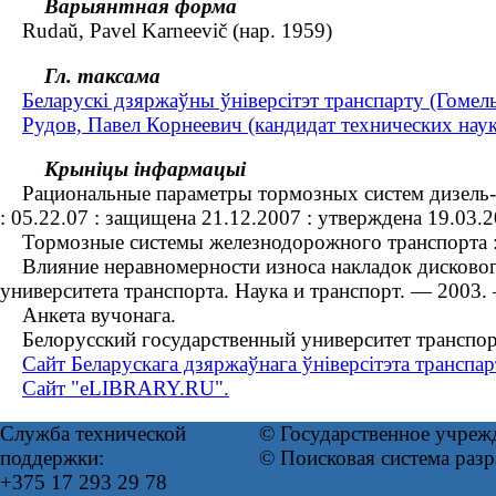
Варыянтная форма
Rudaŭ, Pavel Karneevič (нар. 1959)
Гл. таксама
Беларускі дзяржаўны ўніверсітэт транспарту (Гомел
Рудов, Павел Корнеевич (кандидат технических наук 
Крыніцы інфармацыі
Рациональные параметры тормозных систем дизель-пое
: 05.22.07 : защищена 21.12.2007 : утверждена 19.03.
Тормозные системы железнодорожного транспорта : рас
Влияние неравномерности износа накладок дискового 
университета транспорта. Наука и транспорт. — 2003
Анкета вучонага.
Белорусский государственный университет транспор
Сайт Беларускага дзяржаўнага ўніверсітэта транспар
Сайт "eLIBRARY.RU".
Служба технической
© Государственное учреж
поддержки:
© Поисковая система раз
+375 17 293 29 78