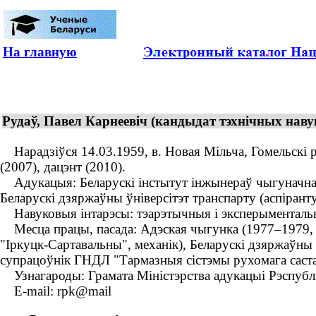
На главную
Рудаў, Павел Карнеевіч (кандыдат тэхнічных навук
Нарадзіўся 14.03.1959, в. Новая Мільча, Гомельскі ра
(2007), дацэнт (2010).
Адукацыя: Беларускі інстытут інжынераў чыгуначнага 
Беларускі дзяржаўны ўніверсітэт транспарту (аспіранту
Навуковыя інтарэсы: тэарэтычныя і эксперыментальны
Месца працы, пасада: Адэская чыгунка (1977–1979, ва
"Іркуцк-Сартавальны", механік), Беларускі дзяржаўны 
супрацоўнік ГНДЛ "Тармазныя сістэмы рухомага саста
Узнагароды: Грамата Міністэрства адукацыі Рэспублік
E-mail: rpk@mail