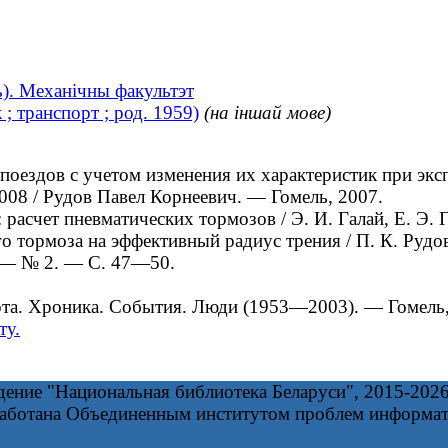
ь). Механічны факультэт
; транспорт ; род. 1959)
(на іншай мове)
здов с учетом изменения их характеристик при эксплу
2008 / Рудов Павел Корнеевич. — Гомель, 2007.
чет пневматических тормозов / Э. И. Галай, Е. Э. Га
тормоза на эффективный радиус трения / П. К. Рудов 
. — № 2. — С. 47—50.
та. Хроника. События. Люди (1953—2003). — Гомель,
ту.
дение "Национальная библиотека Беларуси", 2015-202
работана Объединенным институтом проблем информа