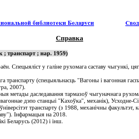
Справка
 ; транспарт ; нар. 1959)
ён. Спецыяліст у галіне рухомага саставу чыгункі, ця
транспарту (спецыяльнасць "Вагоны і вагонная гаспад
ра, 2007).
я метады даследавання тармазоў чыгуначнага рухомаг
гоннае дэпо станцыі "Кахоўка", механік), Усходне-Сі
ўніверсітэт транспарту (з 1988, механічны факультэт, 
ву"). Інфармацыя на 2018.
і Беларусь (2012) і інш.