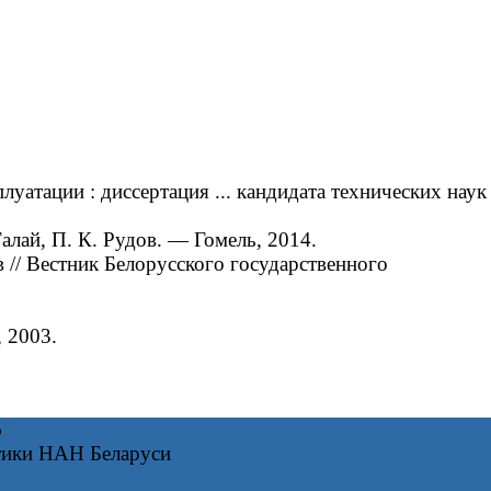
атации : диссертация ... кандидата технических наук
лай, П. К. Рудов. — Гомель, 2014.
// Вестник Белорусского государственного
 2003.
6
тики НАН Беларуси