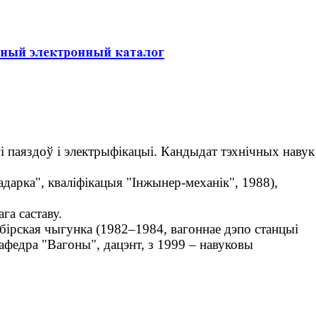
гі паяздоў і электрыфікацыі. Кандыдат тэхнічных навук
арка", кваліфікацыя "Інжынер-механік", 1988),
а саставу.
бірская чыгунка (1982–1984, вагоннае дэпо станцыі
кафедра "Вагоны", дацэнт, з 1999 – навуковы