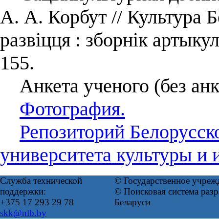
А. А. Корбут // Культура 
развіцця : зборнік артык
155.
Анкета ученого (без анк
Фотография.
Репозиторий Белорусско
университета культуры и 
Служба технической
© Государственное учреж
поддержки:
© Поисковая система ра
+375 17 293 29 78
Беларуси
skk@nlb.by