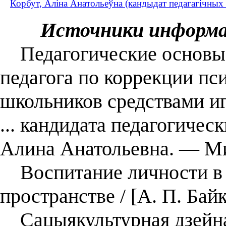
Корбут, Аліна Анатольеўна (кандыдат педагагічных н
Источники информ
Педагогические основы 
педагога по коррекции п
школьников средствами иг
... кандидата педагогическ
Алина Анатольевна. — Ми
Воспитание личности в 
пространстве / [А. П. Бай
Сацыякультурная дзейнас