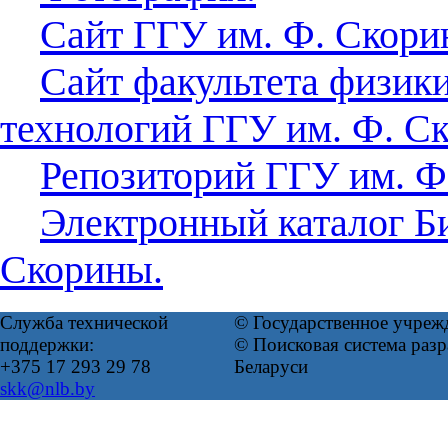
Сайт ГГУ им. Ф. Скори
Сайт факультета физик
технологий ГГУ им. Ф. С
Репозиторий ГГУ им. Ф
Электронный каталог Б
Скорины.
Служба технической
© Государственное учреж
поддержки:
© Поисковая система ра
+375 17 293 29 78
Беларуси
skk@nlb.by