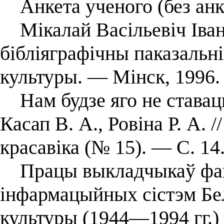
Анкета ученого (без анк
Мікалай Васільевіч Іван
бібліяграфічны паказальні
культуры. — Мінск, 1996.
Нам будзе яго не ставаць 
Касап В. А., Ровіна Р. А.
красавіка (№ 15). — С. 14
Працы выкладчыкаў факу
інфармацыйных сістэм Бел
культуры (1944—1994 гг.) 