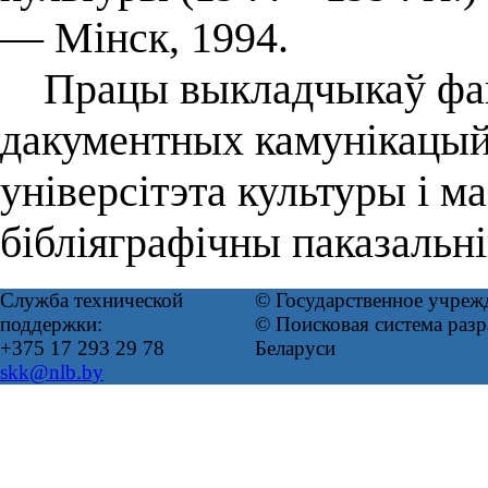
— Мінск, 1994.
Працы выкладчыкаў фак
дакументных камунікацый
універсітэта культуры і м
бібліяграфічны паказальні
Служба технической
© Государственное учреж
поддержки:
© Поисковая система ра
+375 17 293 29 78
Беларуси
skk@nlb.by