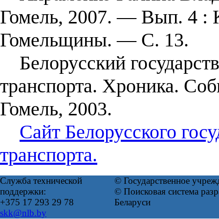
Гомель, 2007. — Вып. 4 :
Гомельщины. — С. 13.
Белорусский государств
транспорта. Хроника. Со
Гомель, 2003.
Сайт Белорусского госу
транспорта.
Служба технической
© Государственное учреж
поддержки:
© Поисковая система ра
+375 17 293 29 78
Беларуси
skk@nlb.by