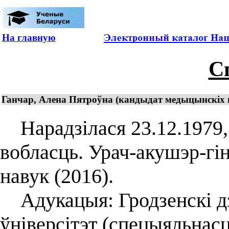
На главную
С
Ганчар, Алена Пятроўна (кандыдат медыцынскіх нав
Нарадзілася 23.12.1979,
вобласць. Урач-акушэр-гі
навук (2016).
Адукацыя: Гродзенскі д
ўніверсітэт (спецыяльнас