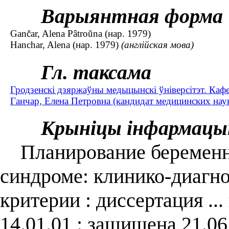
Варыянтная форма
Gančar, Alena Pâtroŭna (нар. 1979)
Hanchar, Alena (нар. 1979)
(англійская мова)
Гл. таксама
Гродзенскі дзяржаўны медыцынскі ўніверсітэт. Кафед
Ганчар, Елена Петровна (кандидат медицинских наук
Крыніцы інфармацы
Планирование беременно
синдроме: клинико-диагн
критерии : диссертация ..
14.01.01 : защищена 21.06