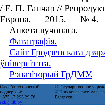
/ Е. П. Ганчар // Репроду
Европа. — 2015. — № 4. 
Анкета вучонага.
Фатаграфія.
Сайт Гродзенскага дзя
ўніверсітэта.
Рэпазіторый ГрДМУ.
Служба технической
© Государственное учреж
поддержки:
© Поисковая система ра
+375 17 293 29 78
Беларуси
skk@nlb.by