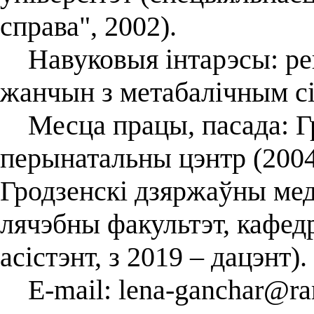
справа", 2002).
Навуковыя інтарэсы: реп
жанчын з метабалічным с
Месца працы, пасада: Гр
перынатальны цэнтр (2004
Гродзенскі дзяржаўны мед
лячэбны факультэт, кафедр
асістэнт, з 2019 – дацэнт)
E-mail: lena-ganchar@ram