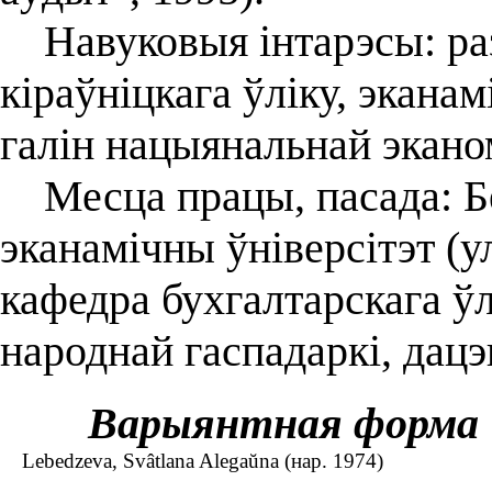
Навуковыя інтарэсы: разв
кіраўніцкага ўліку, экана
галін нацыянальнай эканом
Месца працы, пасада: Б
эканамічны ўніверсітэт (у
кафедра бухгалтарскага ўлі
народнай гаспадаркі, дацэ
Варыянтная форма
Lebedzeva, Svâtlana Alegaŭna (нар. 1974)