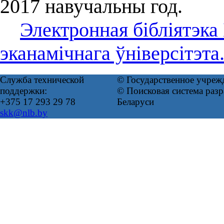
2017 навучальны год.
Электронная бібліятэка
эканамічнага ўніверсітэта
Служба технической
© Государственное учреж
поддержки:
© Поисковая система ра
+375 17 293 29 78
Беларуси
skk@nlb.by