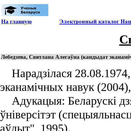
На главную
С
Лебедзева, Святлана Алегаўна (кандыдат эканаміч
Нарадзілася 28.08.1974, 
эканамічных навук (2004),
Адукацыя: Беларускі дз
ўніверсітэт (спецыяльнасць
аўдыт", 1995).