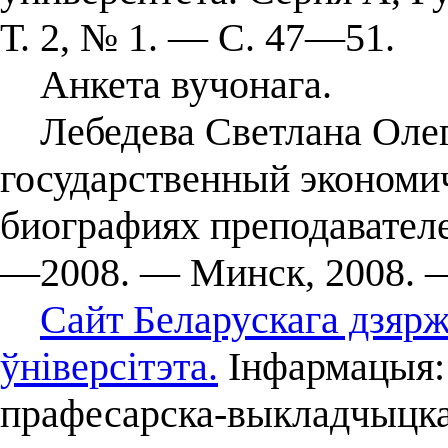
Т. 2, № 1. ― С. 47—51.
Анкета вучонага.
Лебедева Светлана Олего
государственный экономи
биографиях преподавателе
—2008. — Минск, 2008. —
Сайт Беларускага дзярж
ўніверсітэта.
Інфармацыя: 
прафесарска-выкладчыцка