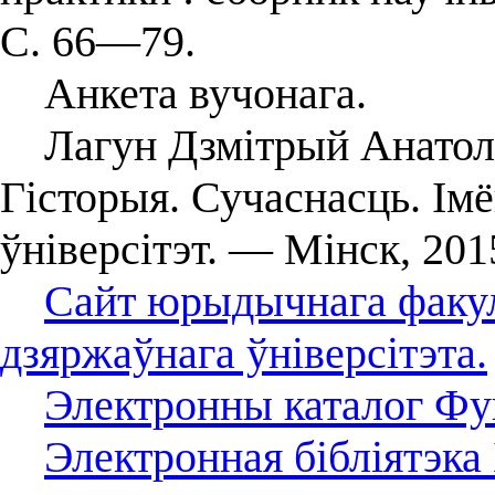
С. 66—79.
Анкета вучонага.
Лагун Дзмітрый Анатоль
Гiсторыя. Сучаснасць. Iм
ўніверсітэт. — Мінск, 20
Сайт юрыдычнага факул
дзяржаўнага ўніверсітэта.
Электронны каталог Фун
Электронная бібліятэка