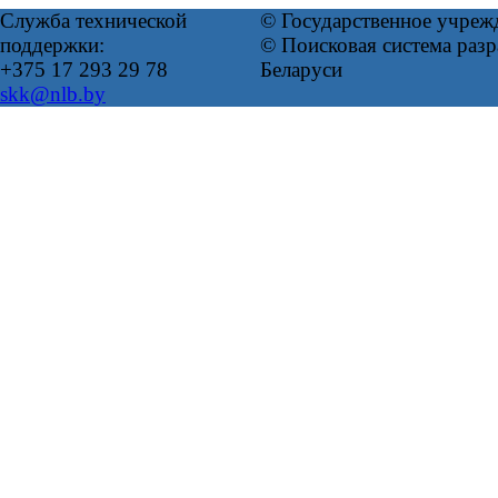
Служба технической
© Государственное учреж
поддержки:
© Поисковая система ра
+375 17 293 29 78
Беларуси
skk@nlb.by