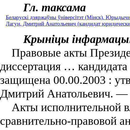
Гл. таксама
Беларускі дзяржаўны ўніверсітэт (Мінск). Юрыдыч
Лагун, Дмитрий Анатольевич (кандидат юридических
Крыніцы інфармацы
Правовые акты Президен
диссертация … кандидата 
защищена 00.00.2003 : ут
Дмитрий Анатольевич. — 
Акты исполнительной вл
сравнительно-правовой ана