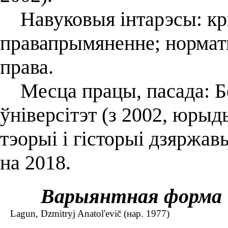
Навуковыя інтарэсы: кр
правапрымяненне; нормат
права.
Месца працы, пасада: Б
ўніверсітэт (з 2002, юры
тэорыі і гісторыі дзяржав
на 2018.
Варыянтная форма
Lagun, Dzmitryj Anatol'evič (нар. 1977)