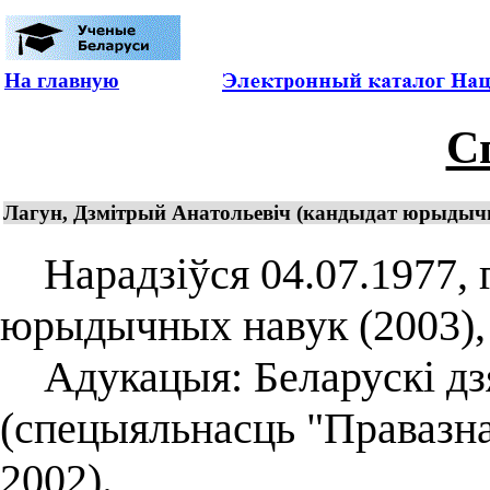
На главную
С
Лагун, Дзмiтрый Анатольевiч (кандыдат юрыдычны
Нарадзіўся 04.07.1977, 
юрыдычных навук (2003), 
Адукацыя: Беларускі дзя
(спецыяльнасць "Правазнаў
2002).