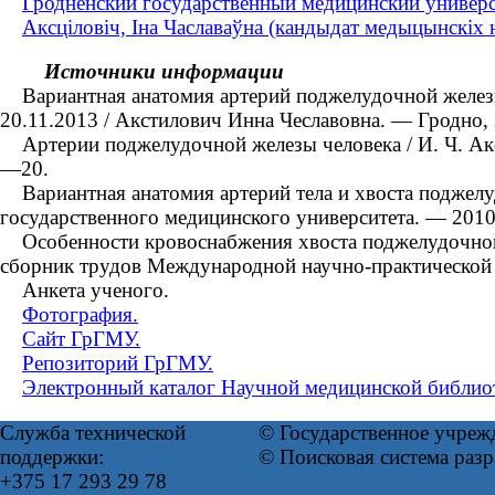
Гродненский государственный медицинский универс
Аксціловіч, Іна Чаславаўна (кандыдат медыцынскіх на
Источники информации
Вариантная анатомия артерий поджелудочной железы че
20.11.2013 / Акстилович Инна Чеславовна. — Гродно,
Артерии поджелудочной железы человека / И. Ч. Акст
—20.
Вариантная анатомия артерий тела и хвоста поджелуд
государственного медицинского университета. — 201
Особенности кровоснабжения хвоста поджелудочной ж
сборник трудов Международной научно-практической
Анкета ученого.
Фотография.
Сайт ГрГМУ.
Репозиторий ГрГМУ.
Электронный каталог Научной медицинской библио
Служба технической
© Государственное учреж
поддержки:
© Поисковая система раз
+375 17 293 29 78