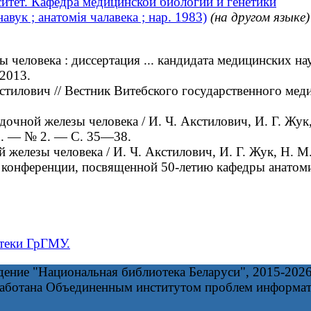
итет. Кафедра медицинской биологии и генетики
вук ; анатомія чалавека ; нар. 1983)
(на другом языке)
ловека : диссертация ... кандидата медицинских наук
 2013.
илович // Вестник Витебского государственного меди
очной железы человека / И. Ч. Акстилович, И. Г. Жук
0. — № 2. — С. 35—38.
елезы человека / И. Ч. Акстилович, И. Г. Жук, Н. М
 конференции, посвященной 50-летию кафедры анатом
теки ГрГМУ.
дение "Национальная библиотека Беларуси", 2015-202
работана Объединенным институтом проблем информа