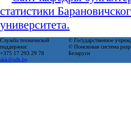
статистики Барановичског
университета.
Служба технической
© Государственное учреж
поддержки:
© Поисковая система ра
+375 17 293 29 78
Беларуси
skk@nlb.by