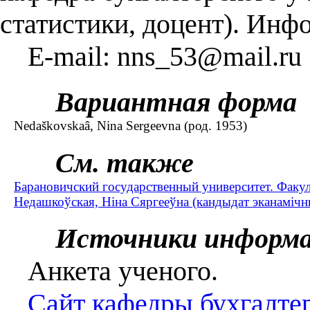
статистики, доцент). Инф
E-mail: nns_53@mail.ru
Вариантная форма
Nedaškovskaâ, Nina Sergeevna (род. 1953)
См. также
Барановичский государственный университет. Факул
Недашкоўская, Ніна Сяргееўна (кандыдат эканамічны
Источники информ
Анкета ученого.
Сайт кафедры бухгалтерс