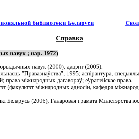
Справка
 навук ; нар. 1972)
рыдычных навук (2000), дацэнт (2005).
насць "Правазнаўства", 1995; аспірантура, спецыяльн
 права міжнародных дагавораў; еўрапейскае права.
т (факультэт міжнародных адносін, кафедра міжнародн
 Беларусь (2006), Ганаровая грамата Міністэрства юст