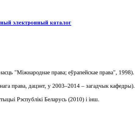
асць "Міжнароднае права; еўрапейскае права", 1998).
ага права, дацэнт, у 2003–2014 – загадчык кафедры).
ыцыі Рэспублікі Беларусь (2010) і інш.