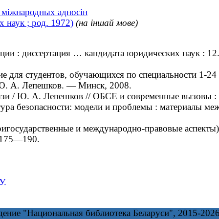
т міжнародных адносін
наук ; род. 1972)
(на іншай мове)
и : диссертация … кандидата юридических наук : 12.0
 для студентов, обучающихся по специальности 1-24 
 Ю. А. Лепешков. — Минск, 2008.
 / Ю. А. Лепешков // ОБСЕ и современные вызовы :
ктура безопасности: модели и проблемы : материалы м
осударственные и международно-правовые аспекты) /
 175—190.
У.
дение "Национальная библиотека Беларуси", 2015-202