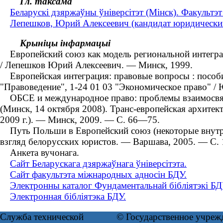
Гл. таксама
Беларускі дзяржаўны ўніверсітэт (Мінск). Факультэ
Лепешков, Юрий Алексеевич (кандидат юридических 
Крыніцы інфармацыі
Европейский союз как модель региональной интеграци
/ Лепешков Юрий Алексеевич. — Минск, 1999.
Европейская интеграция: правовые вопросы : пособие
"Правоведение", 1-24 01 03 "Экономическое право" /
ОБСЕ и международное право: проблемы взаимосвязи
(Минск, 14 октября 2008). Транс-европейская архите
2009 г.). — Минск, 2009. — С. 66—75.
Путь Польши в Европейский союз (некоторые внутриг
взгляд белорусских юристов. — Варшава, 2005. — С.
Анкета вучонага.
Сайт Беларускага дзяржаўнага ўніверсітэта.
Сайт факультэта міжнародных адносін БДУ.
Электронны каталог Фундаментальнай бібліятэкі БД
Электронная бібліятэка БДУ.
Служба технической
© Государственное учреж