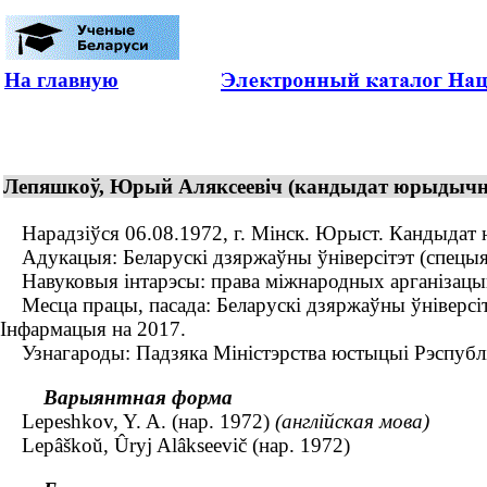
На главную
Лепяшкоў, Юрый Аляксеевiч (кандыдат юрыдычных
Нарадзіўся 06.08.1972, г. Мінск. Юрыст. Кандыдат ю
Адукацыя: Беларускі дзяржаўны ўніверсітэт (спецыяль
Навуковыя інтарэсы: права міжнародных арганізацый;
Месца працы, пасада: Беларускі дзяржаўны ўніверсітэ
Інфармацыя на 2017.
Узнагароды: Падзяка Міністэрства юстыцыі Рэспублікі
Варыянтная форма
Lepeshkov, Y. A. (нар. 1972)
(англійская мова)
Lepâškoŭ, Ûryj Alâkseevič (нар. 1972)