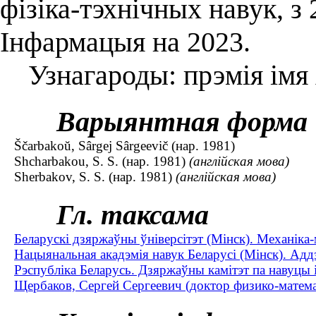
фізіка-тэхнічных навук, з 
Інфармацыя на 2023.
Узнагароды: прэмія імя А
Варыянтная форма
Ščarbakoŭ, Sârgej Sârgeevič (нар. 1981)
Shcharbakou, S. S. (нар. 1981)
(англійская мова)
Sherbakov, S. S. (нар. 1981)
(англійская мова)
Гл. таксама
Беларускі дзяржаўны ўніверсітэт (Мінск). Механіка
Нацыянальная акадэмія навук Беларусі (Мінск). Адд
Рэспубліка Беларусь. Дзяржаўны камітэт па навуцы і
Щербаков, Сергей Сергеевич (доктор физико-математ