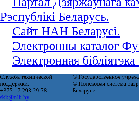
Партал Дзяржаўнага кам
Рэспублікі Беларусь.
Сайт НАН Беларусі.
Электронны каталог Фун
Электронная бібліятэка
Служба технической
© Государственное учреж
поддержки:
© Поисковая система ра
+375 17 293 29 78
Беларуси
skk@nlb.by