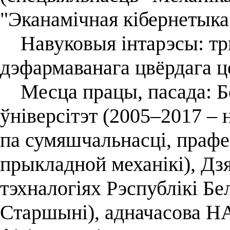
"Эканамічная кібернетыка"
Навуковыя інтарэсы: тр
дэфармаванага цвёрдага ц
Месца працы, пасада: Б
ўніверсітэт (2005–2017 – 
па сумяшчальнасці, прафе
прыкладной механікі), Дз
тэхналогіях Рэспублікі Бе
Старшыні), адначасова Н