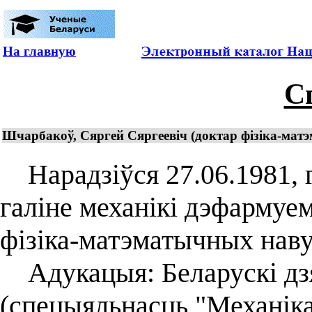
На главную
С
Шчарбакоў, Сяргей Сяргеевiч (доктар фізіка-матэ
Нарадзіўся 27.06.1981, г.
галіне механікі дэфармуем
фізіка-матэматычных навук
Адукацыя: Беларускі дзя
(спецыяльнасць "Механіка