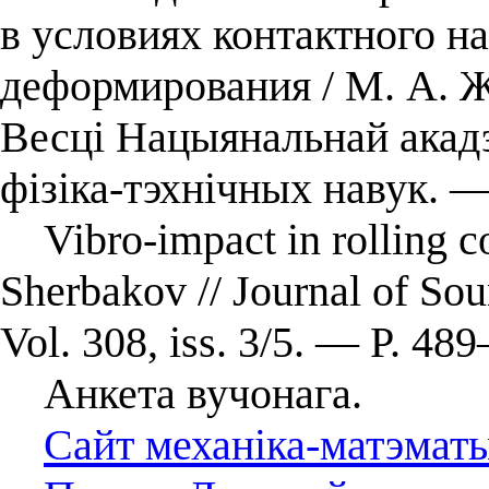
в условиях контактного н
деформирования / М. А. Ж
Весці Нацыянальнай акадэ
фізіка-тэхнічных навук. 
Vibro-impact in rolling con
Sherbakov // Journal of So
Vol. 308, iss. 3/5. — P. 48
Анкета вучонага.
Сайт механіка-матэматы