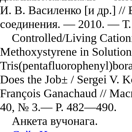
И. В. Василенко [и др.] /
соединения. — 2010. — Т.
Controlled/Living Cationi
Methoxystyrene in Solutio
Tris(pentafluorophenyl)bora
Does the Job± / Sergei V. K
François Ganachaud // Mac
40, № 3.— P. 482—490.
Анкета вучонага.