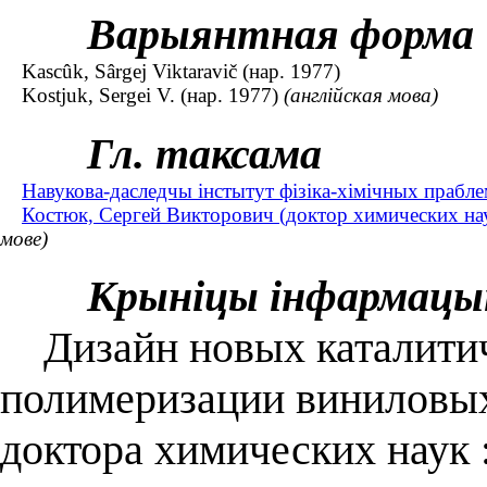
Варыянтная форма
Kascûk, Sârgej Viktaravič (нар. 1977)
Kostjuk, Sergei V. (нар. 1977)
(англійская мова)
Гл. таксама
Навукова-даследчы інстытут фізіка-хімічных прабле
Костюк, Сергей Викторович (доктор химических нау
мове)
Крыніцы інфармацы
Дизайн новых каталитич
полимеризации виниловых 
доктора химических наук 