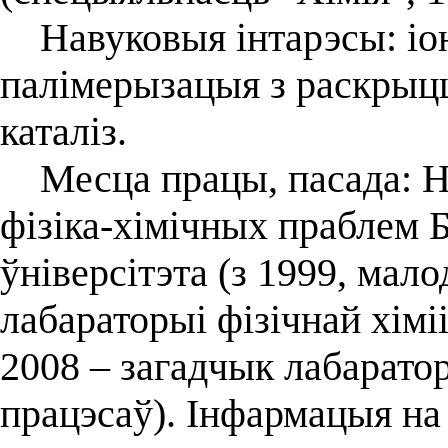
Навуковыя інтарэсы: іон
палімерызацыя з раскрыц
каталіз.
Месца працы, пасада: На
фізіка-хімічных праблем 
ўніверсітэта (з 1999, ма
лабараторыі фізічнай хімі
2008 – загадчык лабарато
працэсаў). Інфармацыя на