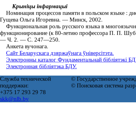
Крыніцы інфармацыі
Номинация процессов памяти в польском языке : диссе
Гущева Ольга Игоревна. — Минск, 2002.
Функциональная роль русского языка в многоязычной 
функционирование (к 80-летию профессора П. П. Шубы
— Ч. 2. — С. 247—250.
Анкета вучонага.
Сайт Беларускага дзяржаўнага ўніверсітэта.
Электронны каталог Фундаментальнай бібліятэкі БД
Электронная бібліятэка БДУ.
Служба технической
© Государственное учреж
поддержки:
© Поисковая система раз
+375 17 293 29 78
skk@nlb.by