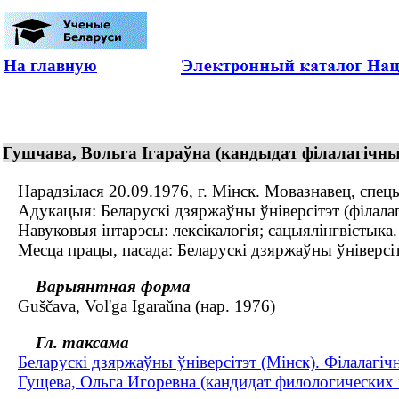
На главную
Гушчава, Вольга Ігараўна (кандыдат філалагічных
Нарадзілася 20.09.1976, г. Мінск. Мовазнавец, спецыя
Адукацыя: Беларускі дзяржаўны ўніверсітэт (філалагі
Навуковыя інтарэсы: лексікалогія; сацыялінгвістыка.
Месца працы, пасада: Беларускі дзяржаўны ўніверсітэт
Варыянтная форма
Guščava, Vol'ga Igaraŭna (нар. 1976)
Гл. таксама
Беларускі дзяржаўны ўніверсітэт (Мінск). Філалагіч
Гущева, Ольга Игоревна (кандидат филологических н