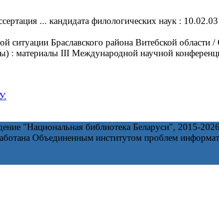
ртация ... кандидата филологических наук : 10.02.03 
ситуации Браславского района Витебской области / О.
) : материалы III Международной научной конференции
У.
дение "Национальная библиотека Беларуси", 2015-202
работана Объединенным институтом проблем информа