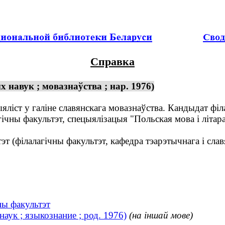
Справка
 навук ; мовазнаўства ; нар. 1976)
ліст у галіне славянскага мовазнаўства. Кандыдат філ
чны факультэт, спецыялізацыя "Польская мова і літара
 (філалагічны факультэт, кафедра тэарэтычнага і слав
ны факультэт
аук ; языкознание ; род. 1976)
(на іншай мове)