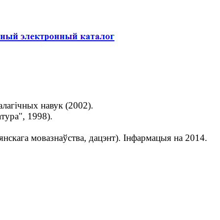
алагічных навук (2002).
тура", 1998).
янскага мовазнаўства, дацэнт). Інфармацыя на 2014.