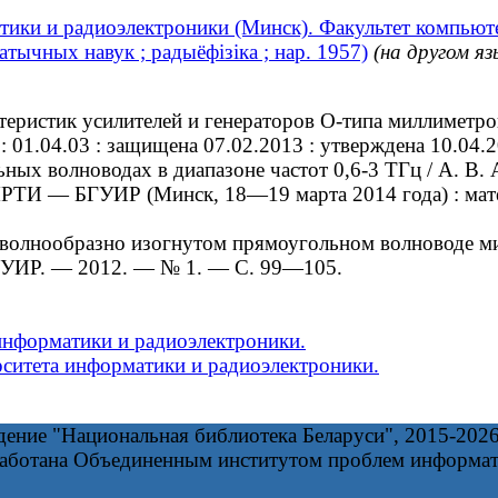
тики и радиоэлектроники (Минск). Факультет компьют
тычных навук ; радыёфізіка ; нар. 1957)
(на другом яз
истик усилителей и генераторов О-типа миллиметров
к : 01.04.03 : защищена 07.02.2013 : утверждена 10.0
х волноводах в диапазоне частот 0,6-3 ТГц / А. В. 
РТИ — БГУИР (Минск, 18—19 марта 2014 года) : матер
олнообразно изогнутом прямоугольном волноводе ми
 БГУИР. — 2012. — № 1. — С. 99—105.
информатики и радиоэлектроники.
рситета информатики и радиоэлектроники.
дение "Национальная библиотека Беларуси", 2015-202
работана Объединенным институтом проблем информа