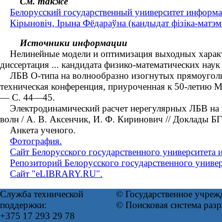
См. также
Белорусский государственный университет информа
Кірыновіч, Ірына Фёдараўна (кандыдат фізіка-матэма
Источники информации
Нелинейные модели и оптимизация выходных характер
диссертация ... кандидата физико-математических нау
ЛБВ О-типа на волнообразно изогнутых прямоугольны
техническая конференция, приуроченная к 50-летию М
— С. 44—45.
Электродинамический расчет нерегулярных ЛБВ на в
волн / А. В. Аксенчик, И. Ф. Киринович // Доклады
Анкета ученого.
Фотография.
Сайт Белорусского государственного университета 
Репозиторий Белорусского государственного униве
Сайт "eLIBRARY.RU".
Служба технической
© Государственное учреж
поддержки:
© Поисковая система раз
+375 17 293 29 78