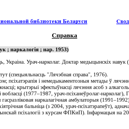
Справка
к ; наркалогія ; нар. 1953)
, Украіна. Урач-нарколаг. Доктар медыцынскіх навук (У
т (спецыяльнасць "Лячэбная справа", 1976).
 псіхатэрапія і немедыкаментозныя метады ў лячэнні 
насці; крытэрыі эфектыўнасці лячэння асоб з алкагол
обласці (1977–1987, урач-псіханеўролаг-нарколаг), Г
я гасразліковая наркалагічная амбулаторыя (1991–1992)
іхіятрічная бальніца (з 2004, урач-псіхатэрапеўт), адн
цынскай псіхалогіі з курсам ФПКиП). Інфармацыя на 20