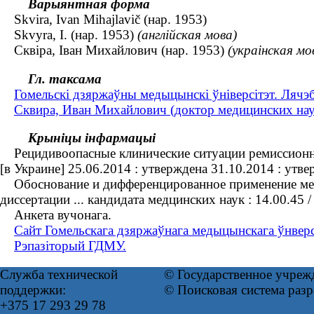
Варыянтная форма
Skvira, Ivan Mihajlavič (нар. 1953)
Skvyra, I. (нар. 1953)
(англійская мова)
Сквіра, Іван Михайлович (нар. 1953)
(украінская мо
Гл. таксама
Гомельскі дзяржаўны медыцынскі ўніверсітэт. Лячэ
Сквира, Иван Михайлович (доктор медицинских наук 
Крыніцы інфармацыі
Рецидивоопасные клинические ситуации ремиссионного
[в Украине] 25.06.2014 : утверждена 31.10.2014 : утв
Обоснование и дифференцированное применение метод
диссертации ... кандидата медцинских наук : 14.00.4
Анкета вучонага.
Сайт Гомельскага дзяржаўнага медыцынскага ўнверс
Рэпазіторый ГДМУ.
Служба технической
© Государственное учреж
поддержки:
© Поисковая система раз
+375 17 293 29 78