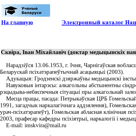
На главную
Сквіра, Іван Міхайлавіч (доктар медыцынскіх наву
Нарадзіўся 13.06.1953, г. Ічня, Чарнігаўская вобласць
Беларускай псіхатэрапеўтычнай асацыяцыі (2003).
Адукацыя: Гродзенскі дзяржаўны медыцынскі інстыту
Навуковыя інтарэсы: алкагольны абстынентны сіндром;
рэцыдыва-небяспечныя сітуацыі пры алкагольнай залеж
Месца працы, пасада: Петрыкаўская ЦРБ Гомельскай в
1991, загадчык наркалагічнага аддзялення), Гомельска
урач-псіхатэрапеўт), Гомельская абласная клінічная пс
2003, прафесар кафедры псіхіятрыі, наркалогіі і меды
E-mail: imskvira@mail.ru