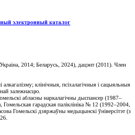
краіна, 2014; Беларусь, 2024), дацэнт (2011). Член
алкагалізму; клінічныя, псіхалагічныя і сацыяльныя
ьнай залежнасцю.
омельскі абласны наркалагічны дыспансер (1987–
, Гомельская гарадская паліклініка № 12 (1992–2004,
ачасова Гомельскі дзяржаўны медыцынскі ўніверсітэт (з
26.