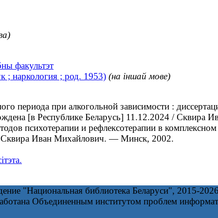
ва)
бны факультэт
; наркология ; род. 1953)
(на іншай мове)
 периода при алкогольной зависимости : диссертация 
ерждена [в Республике Беларусь] 11.12.2024 / Сквира 
ов психотерапии и рефлексотерапии в комплексном л
5 / Сквира Иван Михайлович. ― Минск, 2002.
ітэта.
дение "Национальная библиотека Беларуси", 2015-202
работана Объединенным институтом проблем информа