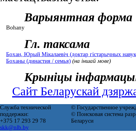
Варыянтная форма
Bohany
Гл. таксама
Бохан, Юрый Мікалаевіч (доктар гістарычных наву
Боханы (династия / семья)
(на іншай мове)
Крыніцы інфармацы
Сайт Беларускай дзяржа
Служба технической
© Государственное учреж
поддержки:
© Поисковая система ра
+375 17 293 29 78
Беларуси
skk@nlb.by