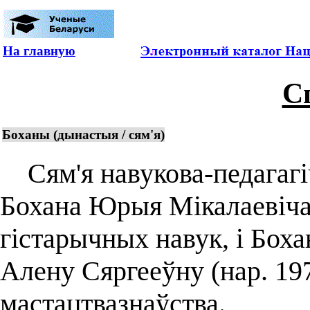
На главную
С
Боханы (дынастыя / сям'я)
Сям'я навукова-педагагі
Бохана Юрыя Мікалаевіча 
гістарычных навук, і Боха
Алену Сяргееўну (нар. 19
мастацтвазнаўства.