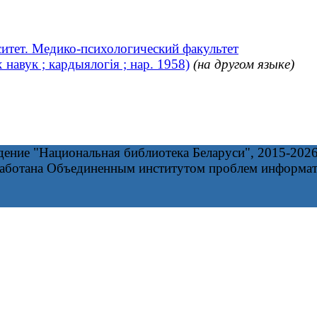
итет. Медико-психологический факультет
навук ; кардыялогія ; нар. 1958)
(на другом языке)
дение "Национальная библиотека Беларуси", 2015-202
работана Объединенным институтом проблем информа