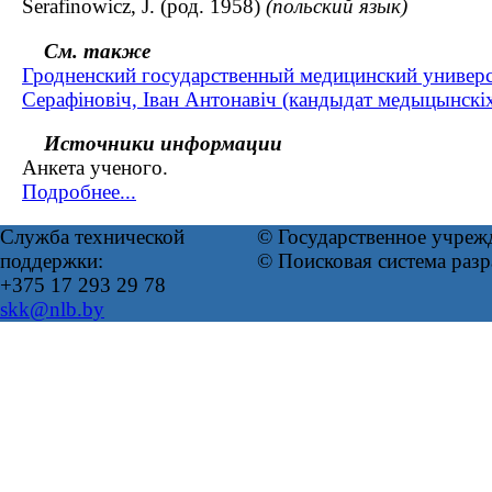
Serafinowicz, J. (род. 1958)
(польский язык)
См. также
Гродненский государственный медицинский универс
Серафіновіч, Іван Антонавіч (кандыдат медыцынскіх 
Источники информации
Анкета ученого.
Подробнее...
Служба технической
© Государственное учреж
поддержки:
© Поисковая система раз
+375 17 293 29 78
skk@nlb.by