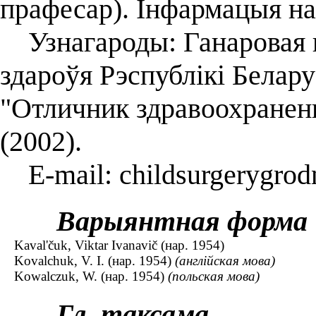
прафесар). Інфармацыя на
Узнагароды: Ганаровая г
здароўя Рэспублікі Белару
"Отличник здравоохранен
(2002).
E-mail: childsurgerygrod
Варыянтная форма
Kaval'čuk, Viktar Ivanavič (нар. 1954)
Kovalchuk, V. I. (нар. 1954)
(англійская мова)
Kowalczuk, W. (нар. 1954)
(польская мова)
Гл. таксама