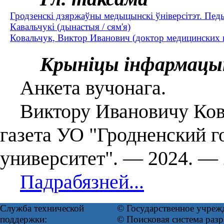
Гродзенскі дзяржаўны медыцынскі ўніверсітэт. Пе
Кавальчукі (дынастыя / сям'я)
Ковальчук, Виктор Иванович (доктор медицинских на
Крыніцы інфармацы
Анкета вучонага.
Виктору Ивановичу Ковал
газета УО "Гродненский 
университет". — 2024. — 
Падрабязней...
Служба технической
© Государственное учреж
поддержки:
© Поисковая система ра