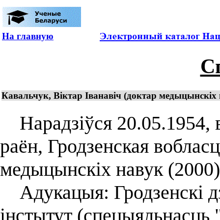
На главную
С
Кавальчук, Віктар Іванавіч (доктар медыцынскіх на
Нарадзіўся 20.05.1954, в
раён, Гродзенская вобласц
медыцынскіх навук (2000)
Адукацыя: Гродзенскі д
інстытут (спецыяльнасць "