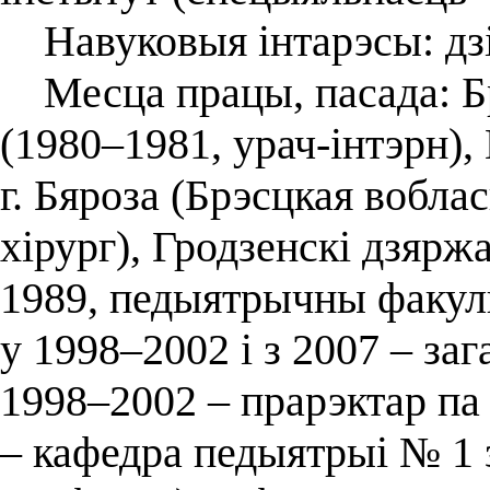
Навуковыя інтарэсы: дзіц
Месца працы, пасада: Бр
(1980–1981, урач-інтэрн),
г. Бяроза (Брэсцкая вобла
хірург), Гродзенскі дзярж
1989, педыятрычны факульт
у 1998–2002 і з 2007 – за
1998–2002 – прарэктар па
– кафедра педыятрыі № 1 з