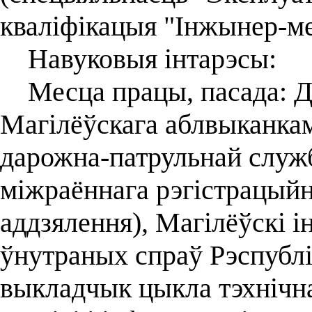
кваліфікацыя "Інжынер-ме
Навуковыя інтарэсы:
Месца працы, пасада: Д
Магілёўскага аблвыканкам
дарожна-патрульнай служ
міжраённага рэгістрацый
аддзялення), Магілёўскі і
ўнутраных спраў Рэспублік
выкладчык цыкла тэхнічн