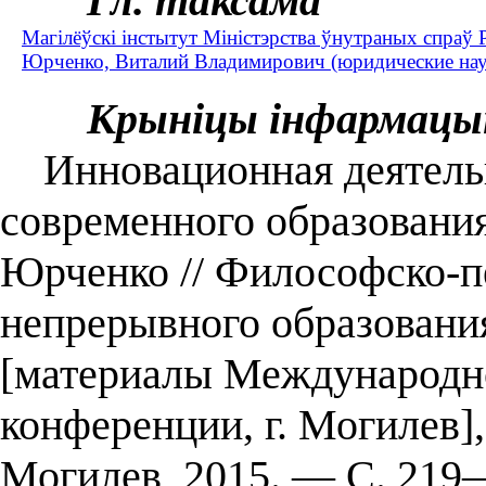
Гл. таксама
Магілёўскі інстытут Міністэрства ўнутраных спраў Р
Юрченко, Виталий Владимирович (юридические наук
Крыніцы інфармацы
Инновационная деятельно
современного образования 
Юрченко // Философско-п
непрерывного образования
[материалы Международн
конференции, г. Могилев]
Могилев, 2015. — С. 219