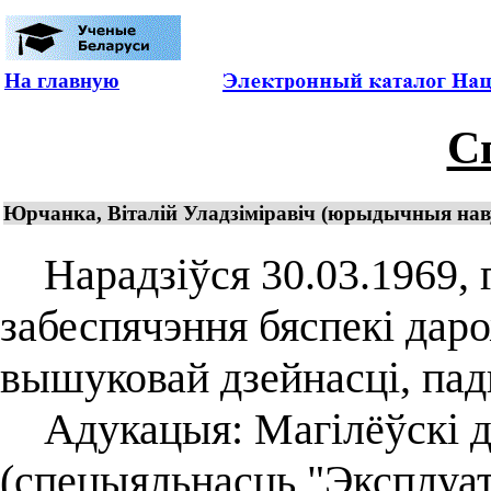
На главную
С
Юрчанка, Віталій Уладзіміравіч (юрыдычныя навук
Нарадзіўся 30.03.1969, г.
забеспячэння бяспекі даро
вышуковай дзейнасці, пад
Адукацыя: Магілёўскі дз
(спецыяльнасць "Эксплуат