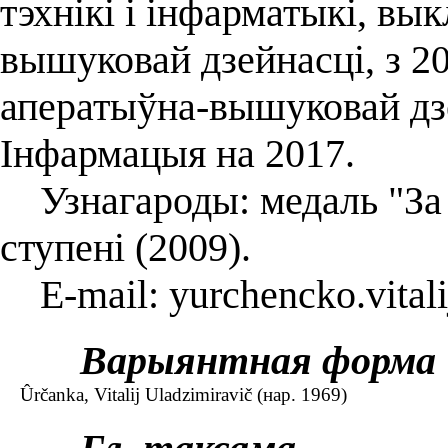
тэхнікі і інфарматыкі, в
вышуковай дзейнасці, з 2
аператыўна-вышуковай дзе
Інфармацыя на 2017.
Узнагароды: медаль "За 
ступені (2009).
E-mail: yurchencko.vital
Варыянтная форма
Ûrčanka, Vitalij Uladzimiravič (нар. 1969)