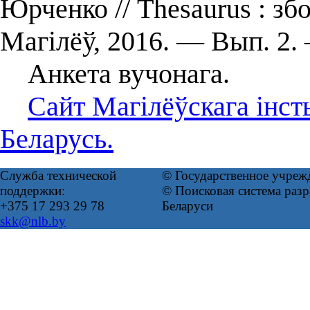
Юрченко // Thesaurus : з
Магілёў, 2016. ― Вып. 2.
Анкета вучонага.
Сайт Магілёўскага інс
Беларусь.
Служба технической
© Государственное учреж
поддержки:
© Поисковая система ра
+375 17 293 29 78
Беларуси
skk@nlb.by