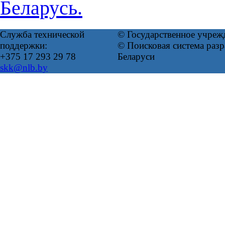
Беларусь.
Служба технической
© Государственное учреж
поддержки:
© Поисковая система ра
+375 17 293 29 78
Беларуси
skk@nlb.by