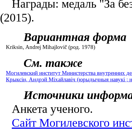
Награды: медаль "За без
(2015).
Вариантная форма
Kriksin, Andrej Mihajlovič (род. 1978)
См. также
Могилевский институт Министерства внутренних де
Крыксін, Андрэй Міхайлавіч (юрыдычныя навукі ; н
Источники информ
Анкета ученого.
Сайт Могилевского ин