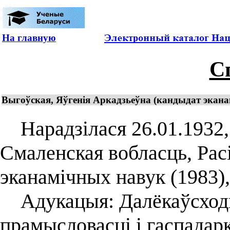
На главную
С
Выгоўская, Яўгенія Аркадзьеўна (кандыдат эканам
Нарадзілася 26.01.1932, 
Смаленская вобласць, Рас
эканамічных навук (1983),
Адукацыя: Далёкаўсходні
прамысловасці і гаспадарк