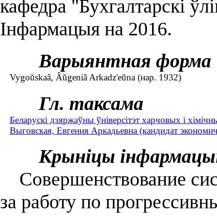
кафедра "Бухгалтарскі ўлік
Інфармацыя на 2016.
Варыянтная форма
Vygoŭskaâ, Âŭgeniâ Arkadz'eŭna (нар. 1932)
Гл. таксама
Беларускі дзяржаўны ўніверсітэт харчовых і хімічн
Выговская, Евгения Аркадьевна (кандидат экономиче
Крыніцы інфармацы
Совершенствование сист
за работу по прогрессивн