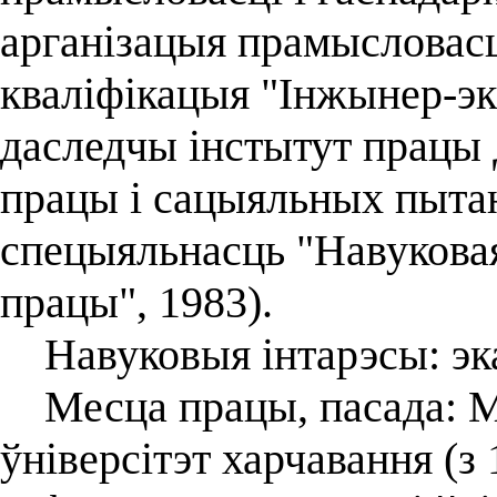
арганізацыя прамысловасц
кваліфікацыя "Інжынер-эка
даследчы інстытут працы
працы і сацыяльных пытан
спецыяльнасць "Навуковая
працы", 1983).
Навуковыя інтарэсы: эка
Месца працы, пасада: М
ўніверсітэт харчавання (з