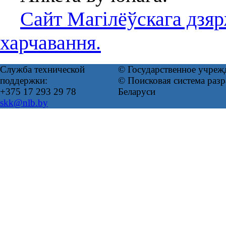
Сайт Магілёўскага дзяр
харчавання.
Служба технической
© Государственное учреж
поддержки:
© Поисковая система ра
+375 17 293 29 78
Беларуси
skk@nlb.by