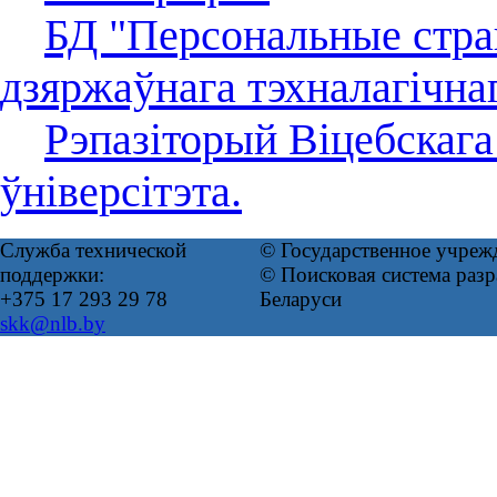
БД "Персональные стра
дзяржаўнага тэхналагічнаг
Рэпазіторый Віцебскага
ўніверсітэта.
Служба технической
© Государственное учреж
поддержки:
© Поисковая система ра
+375 17 293 29 78
Беларуси
skk@nlb.by