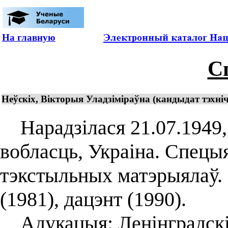
На главную
С
Неўскіх, Вікторыя Уладзіміраўна (кандыдат тэхні
Нарадзілася 21.07.1949, 
вобласць, Украіна. Спецыя
тэкстыльных матэрыялаў.
(1981), дацэнт (1990).
Адукацыя: Ленінградскі 