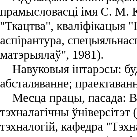
прамысловасці імя С. М. 
"Ткацтва", кваліфікацыя "
аспірантура, спецыяльнас
матэрыялаў", 1981).
Навуковыя інтарэсы: будо
абсталяванне; праектаванн
Месца працы, пасада: В
тэхналагічны ўніверсітэт 
тэхналогій, кафедра "Тэх