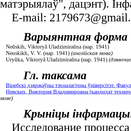
матэрыялаў", дацэнт). Ін
E-mail: 2179673@gmail.
Варыянтная форма
Neŭskih, Viktoryâ Uladzimiraŭna (нар. 1941)
Neuskikh, V. V. (нар. 1941)
(англійская мова)
Uryŭka, Viktoryâ Uladzimiraŭna (нар. 1941)
(дзявоча
Гл. таксама
Віцебскі дзяржаўны тэхналагічны ўніверсітэт. Факу
Невских, Виктория Владимировна (кандидат техничес
мове)
Крыніцы інфармацы
Исследование процесса 