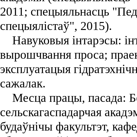
2011; спецыяльнасць "Пед
спецыялістаў", 2015).
Навуковыя інтарэсы: інт
вырошчвання проса; праек
эксплуатацыя гідратэхніч
сажалак.
Месца працы, пасада: Б
сельскагаспадарчая акадэм
будаўнічы факультэт, каф