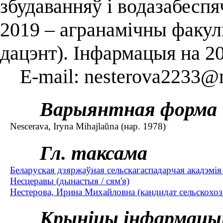
збудаванняў і водазабесп
2019 – агранамічны факуль
дацэнт). Інфармацыя на 2
E-mail: nesterova2233@m
Варыянтная форма
Nescerava, Iryna Mihajlaŭna (нар. 1978)
Гл. таксама
Беларуская дзяржаўная сельскагаспадарчая акадэмія 
Несцеравы (дынастыя / сям'я)
Нестерова, Ирина Михайловна (кандидат сельскохозя
Крыніцы інфармацы