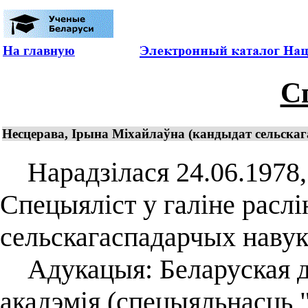
На главную
С
Несцерава, Ірына Міхайлаўна (кандыдат сельскага
Нарадзілася 24.06.1978, г
Спецыяліст у галіне расл
сельскагаспадарчых навук 
Адукацыя: Беларуская дз
акадэмія (спецыяльнасць "