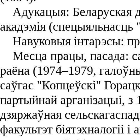
Адукацыя: Беларуская дз
акадэмія (спецыяльнасць "
Навуковыя інтарэсы: пр
Месца працы, пасада: са
раёна (1974–1979, галоўны
саўгас "Копцеўскі" Горацк
партыйнай арганізацыі, з 
дзяржаўная сельскагаспада
факультэт біятэхналогіі і