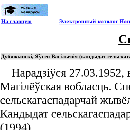
На главную
С
Дубяжынскі, Яўген Васільевіч (кандыдат сельскага
Нарадзіўся 27.03.1952, в.
Магілёўская вобласць. Сп
сельскагаспадарчай жывёлы
Кандыдат сельскагаспадар
(1994).