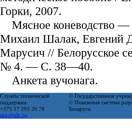
Горки, 2007.
Мясное коневодство — н
Михаил Шалак, Евгений 
Марусич // Белорусское с
№ 4. — С. 38—40.
Анкета вучонага.
Служба технической
© Государственное учреж
поддержки:
© Поисковая система ра
+375 17 293 29 78
Беларуси
skk@nlb.by