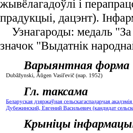
жывёлагадоўлі і перапра
прадукцыі, дацэнт). Інфа
Узнагароды: медаль "За т
значок "Выдатнік народна
Варыянтная форма
Dubâžynski, Âŭgen Vasil'evič (нар. 1952)
Гл. таксама
Беларуская дзяржаўная сельскагаспадарчая акадэмія (
Дубежинский, Евгений Васильевич (кандидат сельско
Крыніцы інфармацы