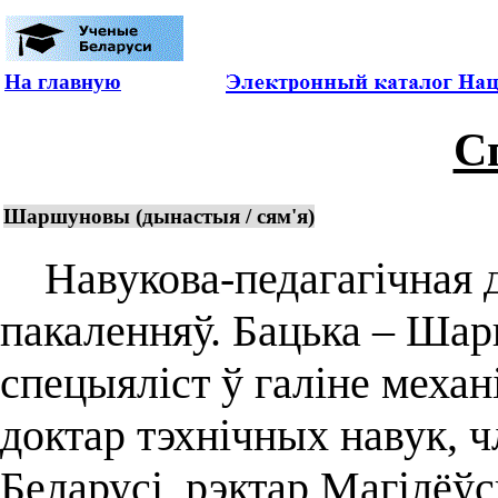
На главную
С
Шаршуновы (дынастыя / сям'я)
Навукова-педагагічная д
пакаленняў. Бацька – Шар
спецыяліст ў галіне механ
доктар тэхнічных навук, 
Беларусі, рэктар Магілёўс