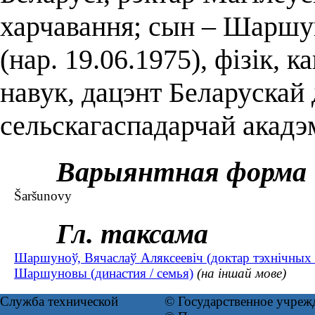
харчавання; сын – Шаршу
(нар. 19.06.1975), фізік,
навук, дацэнт Беларускай
сельскагаспадарчай акадэм
Варыянтная форма
Šaršunovy
Гл. таксама
Шаршуноў, Вячаслаў Аляксеевіч (доктар тэхнічных на
Шаршуновы (династия / семья)
(на іншай мове)
Служба технической
© Государственное учреж