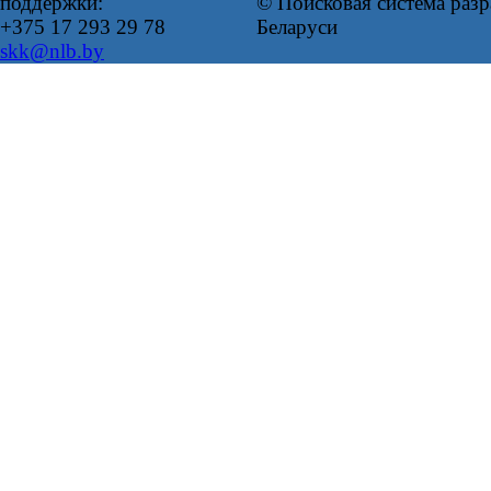
поддержки:
© Поисковая система ра
+375 17 293 29 78
Беларуси
skk@nlb.by