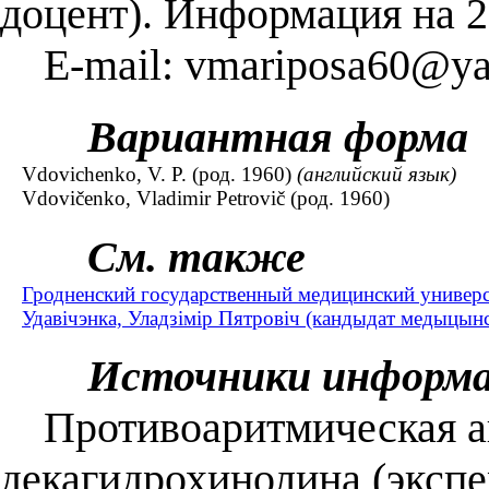
доцент). Информация на 2
E-mail: vmariposa60@ya
Вариантная форма
Vdovichenko, V. P. (род. 1960)
(английский язык)
Vdovičenko, Vladimir Petrovič (род. 1960)
См. также
Гродненский государственный медицинский универс
Удавічэнка, Уладзімір Пятровіч (кандыдат медыцынск
Источники информ
Противоаритмическая ак
декагидрохинолина (экспе