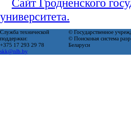
Сайт Гродненского гос
университета.
Служба технической
© Государственное учреж
поддержки:
© Поисковая система ра
+375 17 293 29 78
Беларуси
skk@nlb.by