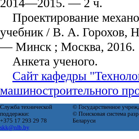
2014―2015. ― 2 ч.
Проектирование механосб
учебник / В. А. Горохов, Н
— Минск ; Москва, 2016.
Анкета ученого.
Сайт кафедры "Техноло
машиностроительного про
Служба технической
© Государственное учреж
поддержки:
© Поисковая система ра
+375 17 293 29 78
Беларуси
skk@nlb.by