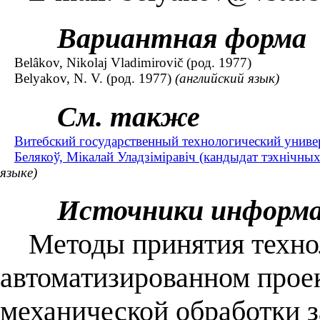
Вариантная форма
Belâkov, Nikolaj Vladimirovič (род. 1977)
Belyakov, N. V. (род. 1977)
(английский язык)
См. также
Витебский государственный технологический униве
Белякоў, Мікалай Уладзіміравіч (кандыдат тэхнічных
языке)
Источники информ
Методы принятия технол
автоматизированном прое
механической обработки з