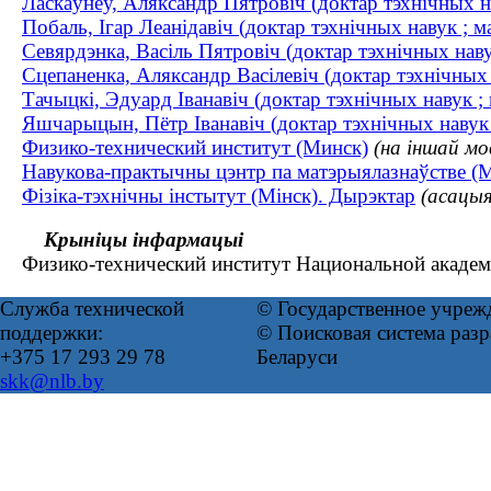
Ласкаўнёў, Аляксандр Пятровіч (доктар тэхнічных на
Побаль, Ігар Леанідавіч (доктар тэхнічных навук ; 
Севярдэнка, Васіль Пятровіч (доктар тэхнічных нав
Сцепаненка, Аляксандр Васілевіч (доктар тэхнічны
Тачыцкі, Эдуард Іванавіч (доктар тэхнічных навук ;
Яшчарыцын, Пётр Іванавіч (доктар тэхнічных наву
Физико-технический институт (Минск)
(на іншай мо
Навукова-практычны цэнтр па матэрыялазнаўстве (М
Фізіка-тэхнічны інстытут (Мінск). Дырэктар
(асацы
Крыніцы інфармацыі
Физико-технический институт Национальной академи
Служба технической
© Государственное учреж
поддержки:
© Поисковая система ра
+375 17 293 29 78
Беларуси
skk@nlb.by