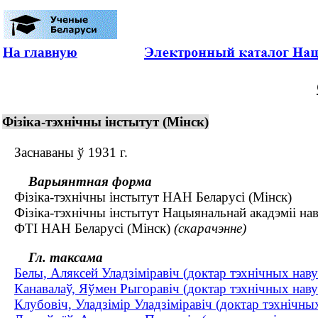
На главную
Фізіка-тэхнічны інстытут (Мінск)
Заснаваны ў 1931 г.
Варыянтная форма
Фізіка-тэхнічны інстытут НАН Беларусі (Мінск)
Фізіка-тэхнічны інстытут Нацыянальнай акадэміі нав
ФТІ НАН Беларусі (Мінск)
(скарачэнне)
Гл. таксама
Белы, Аляксей Уладзіміравіч (доктар тэхнічных навук 
Канавалаў, Яўмен Рыгоравіч (доктар тэхнічных нав
Клубовіч, Уладзімір Уладзіміравіч (доктар тэхнічны