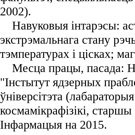
2002).
Навуковыя інтарэсы: астр
экстрэмальнага стану рэ
тэмпературах і цісках; ма
Месца працы, пасада: На
"Інстытут ядзерных прабл
ўніверсітэта (лабараторыя
космамікрафізікі, старшы
Інфармацыя на 2015.