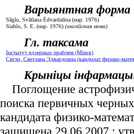
Варыянтная форма
Sâglo, Svâtlana Èdvardaŭna (нар. 1976)
Siahlo, S. E. (нар. 1976)
(англійская мова)
Гл. таксама
Інстытут ядзерных праблем (Мінск)
Сягло, Светлана Эдвардовна (кандидат физико-матем
Крыніцы інфармацы
Поглощение астрофизиче
поиска первичных черных д
кандидата физико-математи
защищена 29.06.2007 : ут