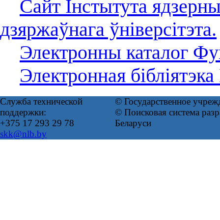
Сайт Інстытута ядзерны
дзяржаўнага ўніверсітэта.
Электронны каталог Фун
Электронная бібліятэка
Служба технической
© Государственное учреж
поддержки:
© Поисковая система ра
+375 17 293 29 78
Беларуси
skk@nlb.by