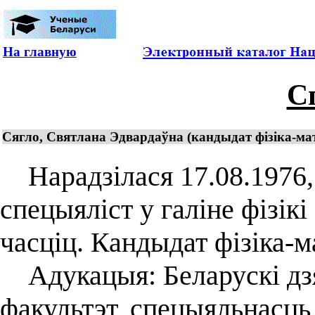
На главную
С
Сягло, Святлана Эдвардаўна (кандыдат фізіка-мат
Нарадзілася 17.08.1976, г
спецыяліст у галіне фізік
часціц. Кандыдат фізіка-
Адукацыя: Беларускі дзя
факультэт, спецыяльнасць 