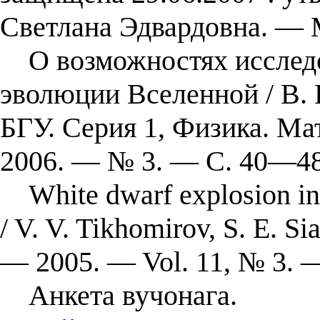
Светлана Эдвардовна. — 
О возможностях исследо
эволюции Вселенной / В. В
БГУ. Серия 1, Физика. М
2006. — № 3. — С. 40—48
White dwarf explosion init
/ V. V. Tikhomirov, S. E. S
— 2005. — Vol. 11, № 3. 
Анкета вучонага.