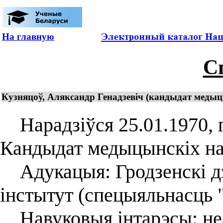
На главную
С
Кузняцоў, Аляксандр Генадзевіч (кандыдат медыцын
Нарадзіўся 25.01.1970, г.
Кандыдат медыцынскіх нав
Адукацыя: Гродзенскі д
інстытут (спецыяльнасць "
Навуковыя інтарэсы: неа