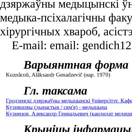
дзяржаўны медыцынскі ўні
медыка-псіхалагічны факул
хірургічных хвароб, асіст
E-mail: email: gendich1
Варыянтная форма
Kuznâcoŭ, Alâksandr Genadzevič (нар. 1970)
Гл. таксама
Гродзенскі дзяржаўны медыцынскі ўніверсітэт. Кафе
Кузняцовы (дынастыя / сям'я) - медыцына
Кузнецов, Александр Геннадьевич (кандидат медицин
Крыніцы інфармацы