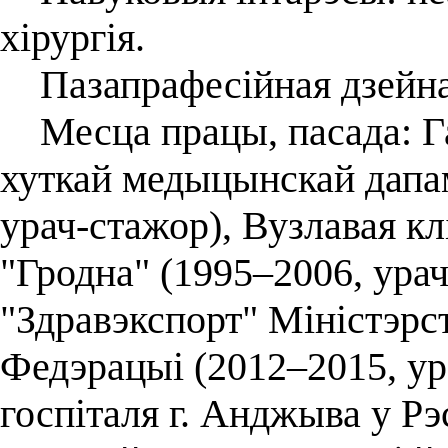
хірургія.
Пазапрафесійная дзейнас
Месца працы, пасада: Га
хуткай медыцынскай дапам
урач-стажор), Вузлавая кл
"Гродна" (1995–2006, урач
"Здравэкспорт" Міністэрс
Федэрацыі (2012–2015, ур
госпіталя г. Анджыва у Рэ