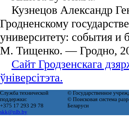
Кузнецов Александр Генн
Гродненскому государств
университету: события и б
М. Тищенко. — Гродно, 20
Сайт Гродзенскага дзя
ўніверсітэта.
Служба технической
© Государственное учреж
поддержки:
© Поисковая система ра
+375 17 293 29 78
Беларуси
skk@nlb.by