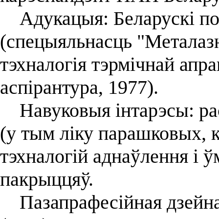
Адукацыя: Беларускі пол
(спецыяльнасць "Металазн
тэхналогія тэрмічнай апра
аспірантура, 1977).
Навуковыя інтарэсы: ра
(у тым ліку парашковых, 
тэхналогій аднаўлення і 
пакрыццяў.
Пазапрафесійная дзейнас