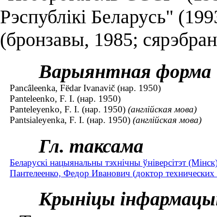
Рэспублікі Беларусь" (19
(бронзавы, 1985; сярэбран
Варыянтная форма
Pancâleenka, Fëdar Ivanavič (нар. 1950)
Panteleenko, F. I. (нар. 1950)
Panteleyenko, F. I. (нар. 1950)
(англійская мова)
Pantsialeyenka, F. I. (нар. 1950)
(англійская мова)
Гл. таксама
Беларускі нацыянальны тэхнічны ўніверсітэт (Мінск
Пантелеенко, Федор Иванович (доктор технических н
Крыніцы інфармацы