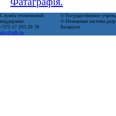
Фатаграфія.
Служба технической
© Государственное учреж
поддержки:
© Поисковая система ра
+375 17 293 29 78
Беларуси
skk@nlb.by