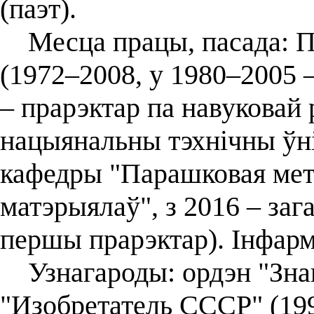
(паэт).
Месца працы, пасада: По
(1972–2008, у 1980–2005 
– прарэктар па навуковай 
нацыянальны тэхнічны ўні
кафедры "Парашковая метал
матэрыялаў", з 2016 – за
першы прарэктар). Інфарм
Узнагароды: ордэн "Знак 
"Изобретатель СССР" (199