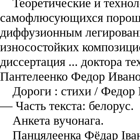
Теоретические и технол
самофлюсующихся порошк
диффузионным легировани
износостойких композици
диссертация ... доктора те
Пантелеенко Федор Ивано
Дороги : cтихи / Федор 
— Часть текста: белорус.
Анкета вучонага.
Панцялеенка Фёдар Івана