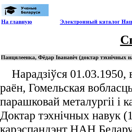
На главную
С
Панцялеенка, Фёдар Іванавіч (доктар тэхнічных нав
Нарадзіўся 01.03.1950, в
раён, Гомельская вобласць
парашковай металургіі і 
Доктар тэхнічных навук (1
карэспандэнт НАН Беларус