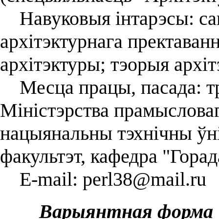
Навуковыя інтарэсы: са
архітэктурнага пректаванн
архітэктуры; тэорыя архіт
Месца працы, пасада: тр
Міністэрства прамысловаг
нацыянальны тэхнічны ўні
факультэт, кафедра "Горад
E-mail: perl38@mail.ru
Варыянтная форма