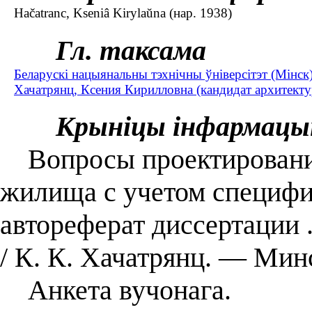
Hačatranc, Kseniâ Kirylaŭna (нар. 1938)
Гл. таксама
Беларускі нацыянальны тэхнічны ўніверсітэт (Мінск
Хачатрянц, Ксения Кирилловна (кандидат архитектур
Крыніцы інфармацы
Вопросы проектирования
жилища с учетом специфи
автореферат диссертации .
/ К. К. Хачатрянц. — Минс
Анкета вучонага.