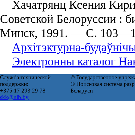
Хачатрянц Ксения Кирил
Советской Белоруссии : 
Минск, 1991. — С. 103—1
Архітэктурна-будаўнічы
Электронны каталог Нав
Служба технической
© Государственное учреж
поддержки:
© Поисковая система ра
+375 17 293 29 78
Беларуси
skk@nlb.by