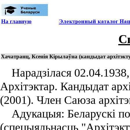
На главную
С
Хачатранц, Ксенія Кірылаўна (кандыдат архітэкту
Нарадзілася 02.04.1938, г
Архітэктар. Кандыдат арх
(2001). Член Саюза архіт
Адукацыя: Беларускі пол
(спецыяльнасць "Архітэкту