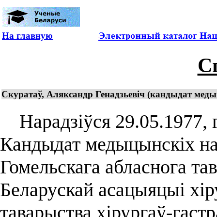
На главную
С
Скуратаў, Аляксандр Генадзьевіч (кандыдат медыцы
Нарадзіўся 29.05.1977, г.
Кандыдат медыцынскіх нав
Гомельскага абласнога тав
Беларускай асацыяцыі хіру
таварыства хірургаў-гастр