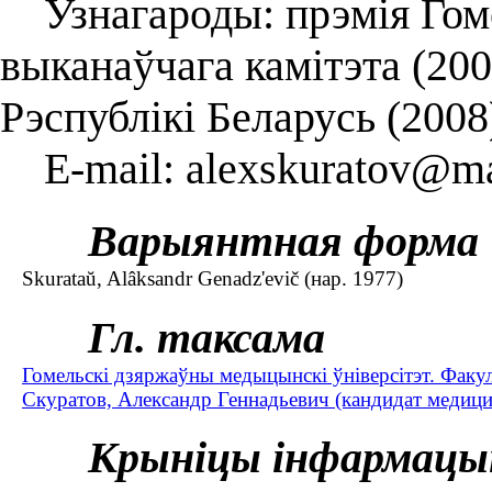
Узнагароды: прэмія Гоме
выканаўчага камітэта (20
Рэспублікі Беларусь (2008)
E-mail: alexskuratov@ma
Варыянтная форма
Skurataŭ, Alâksandr Genadz'evič (нар. 1977)
Гл. таксама
Гомельскі дзяржаўны медыцынскі ўніверсітэт. Факу
Скуратов, Александр Геннадьевич (кандидат медицин
Крыніцы інфармацы