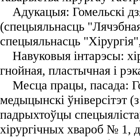
Адукацыя: Гомельскі дз
(спецыяльнасць "Лячэбная 
спецыяльнасць "Хірургія",
Навуковыя інтарэсы: хіру
гнойная, пластычная і рэк
Месца працы, пасада: Г
медыцынскі ўніверсітэт (з
падрыхтоўцы спецыяліста
хірургічных хвароб № 1, д