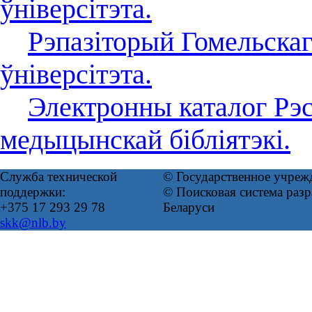
ўніверсітэта.
Рэпазіторый Гомельска
ўніверсітэта.
Электронны каталог Рэс
медыцынскай бібліятэкі.
Служба технической
© Государственное учреж
поддержки:
© Поисковая система ра
+375 17 293 29 78
Беларуси
skk@nlb.by