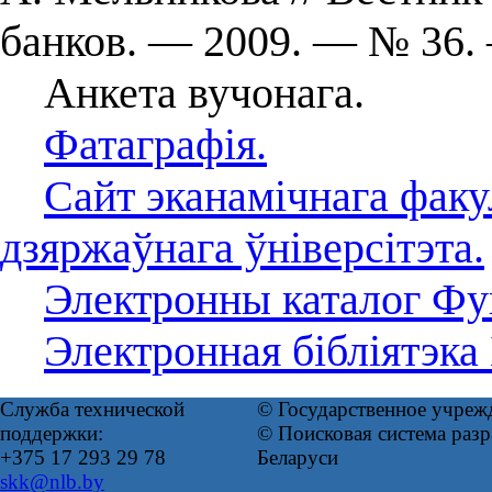
банков. — 2009. — № 36.
Анкета вучонага.
Фатаграфія.
Сайт эканамічнага факу
дзяржаўнага ўніверсітэта.
Электронны каталог Фун
Электронная бібліятэка
Служба технической
© Государственное учреж
поддержки:
© Поисковая система ра
+375 17 293 29 78
Беларуси
skk@nlb.by