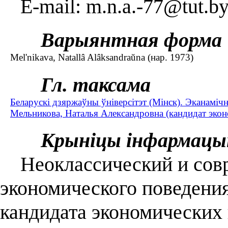
E-mail: m.n.a.-77@tut.b
Варыянтная форма
Mel'nikava, Natallâ Alâksandraŭna (нар. 1973)
Гл. таксама
Беларускі дзяржаўны ўніверсітэт (Мінск). Эканаміч
Мельникова, Наталья Александровна (кандидат эконо
Крыніцы інфармацы
Неоклассический и совр
экономического поведени
кандидата экономических 