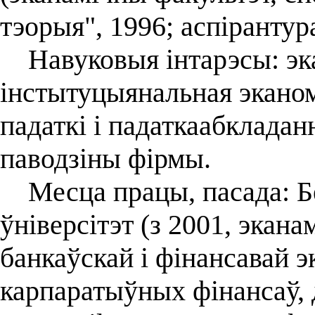
тэорыя", 1996; аспірантура
Навуковыя інтарэсы: эка
інстытуцыянальная экано
падаткі і падаткаабкладан
паводзіны фірмы.
Месца працы, пасада: Б
ўніверсітэт (з 2001, экан
банкаўскай і фінансавай э
карпаратыўных фінансаў, 