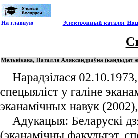
На главную
С
Мельнiкава, Наталля Аляксандраўна (кандыдат эк
Нарадзілася 02.10.1973, 
спецыяліст у галіне экана
эканамічных навук (2002),
Адукацыя: Беларускі дзя
(эканамічны факультэт, с