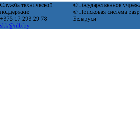
Служба технической
© Государственное учреж
поддержки:
© Поисковая система ра
+375 17 293 29 78
Беларуси
skk@nlb.by