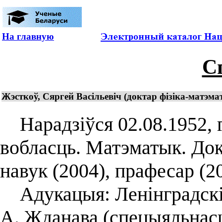
На главную
С
Жэсткоў, Сяргей Васільевіч (доктар фізіка-матэм
Нарадзіўся 02.08.1952, г
вобласць. Матэматык. До
навук (2004), прафесар (2
Адукацыя: Ленінградскі 
А. Жданава (спецыяльнасц