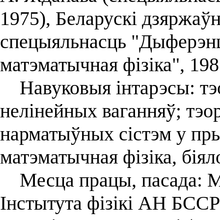
1975), Беларускі дзяржаўн
спецыяльнасць "Дыферэнц
матэматычная фізіка", 198
Навуковыя інтарэсы: тэо
нелінейных ваганняў; тэ
нарматыўных сістэм у пр
матэматычная фізіка, біялог
Месца працы, пасада: Ма
Інстытута фізікі АН БССР