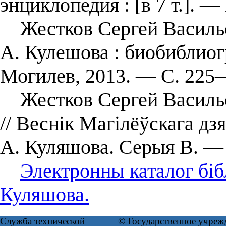
энциклопедия : [в 7 т.]. —
Жестков Сергей Василье
А. Кулешова : биобиблио
Могилев, 2013. — С. 225
Жестков Сергей Васильев
// Веснік Магілёўскага дз
А. Куляшова. Серыя В. —
Электронны каталог біб
Куляшова.
Служба технической
© Государственное учреж