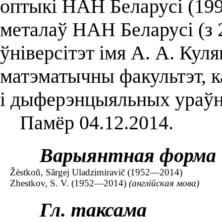
оптыкі НАН Беларусі (199
металаў НАН Беларусі (з 
ўніверсітэт імя А. А. Куля
матэматычны факультэт, к
і дыферэнцыяльных ураўн
Памёр 04.12.2014.
Варыянтная форма
Žèstkoǔ, Sârgej Uladzimiravič (1952—2014)
Zhestkov, S. V. (1952—2014)
(англійская мова)
Гл. таксама