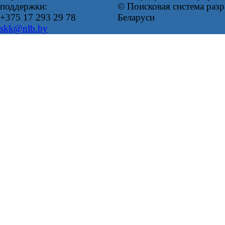
поддержки:
© Поисковая система ра
+375 17 293 29 78
Беларуси
skk@nlb.by