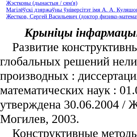
Жэстковы (дынастыя / сям'я)
Магілёўскі дзяржаўны ўніверсітэт імя А. А. Куляшо
Жестков, Сергей Васильевич (доктор физико-матема
Крыніцы інфармацы
Развитие конструктивны
глобальных решений нели
производных : диссертация
математических наук : 01.
утверждена 30.06.2004 / 
Могилев, 2003.
Конструктивные методы 