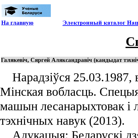
На главную
С
Галякевіч, Сяргей Аляксандравіч (кандыдат тэхніч
Нарадзіўся 25.03.1987, в
Мінская вобласць. Спецыял
машын лесанарыхтовак і л
тэхнічных навук (2013).
Адукацыя: Беларускі дз