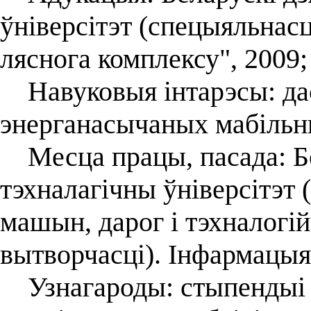
ўніверсітэт (спецыяльнас
ляснога комплексу", 2009;
Навуковыя інтарэсы: да
энерганасычаных мабільн
Месца працы, пасада: Б
тэхналагічны ўніверсітэт 
машын, дарог і тэхналогі
вытворчасці). Інфармацыя
Узнагароды: стыпендыі 