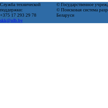
Служба технической
© Государственное учреж
поддержки:
© Поисковая система ра
+375 17 293 29 78
Беларуси
skk@nlb.by