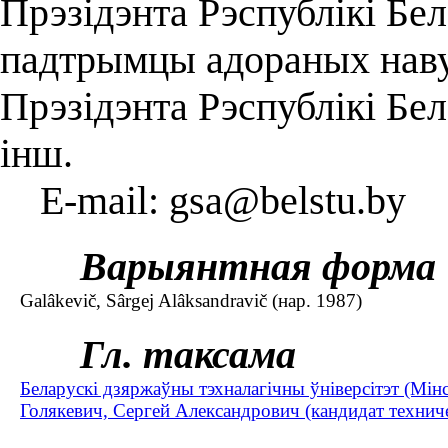
Прэзідэнта Рэспублікі Бе
падтрымцы адораных навуч
Прэзідэнта Рэспублікі Бел
інш.
E-mail: gsa@belstu.by
Варыянтная форма
Galâkevič, Sârgej Alâksandravič (нар. 1987)
Гл. таксама
Беларускі дзяржаўны тэхналагічны ўніверсітэт (Мін
Голякевич, Сергей Александрович (кандидат техниче