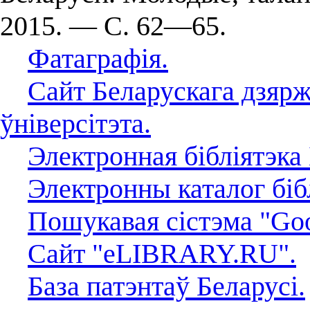
2015. — С. 62—65.
Фатаграфія.
Сайт Беларускага дзярж
ўніверсітэта.
Электронная бібліятэка
Электронны каталог біб
Пошукавая сістэма "Goo
Сайт "eLIBRARY.RU".
База патэнтаў Беларусі.