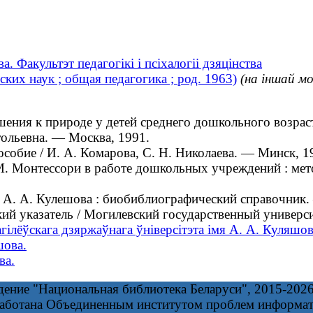
. Факультэт педагогікі і псіхалогіі дзяцінства
ких наук ; общая педагогика ; род. 1963)
(на іншай мо
ия к природе у детей среднего дошкольного возраста 
тольевна. — Москва, 1991.
обие / И. А. Комарова, С. Н. Николаева. — Минск, 1
 Монтессори в работе дошкольных учреждений : мето
. А. Кулешова : биобиблиографический справочник.
 указатель / Могилевский государственный университ
Магілёўскага дзяржаўнага ўніверсітэта імя А. А. Куляшов
шова.
ва.
дение "Национальная библиотека Беларуси", 2015-202
работана Объединенным институтом проблем информа