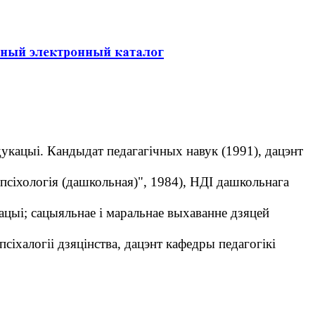
адукацыі. Кандыдат педагагічных навук (1991), дацэнт
сіхологія (дашкольная)", 1984), НДІ дашкольнага
цыі; сацыяльнае і маральнае выхаванне дзяцей
сіхалогіі дзяцінства, дацэнт кафедры педагогікі