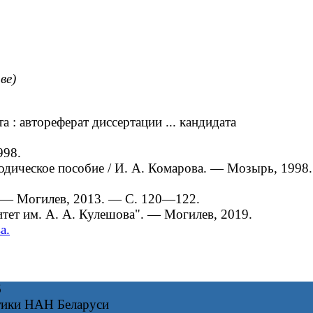
ве)
: автореферат диссертации ... кандидата
998.
дическое пособие / И. А. Комарова. — Мозырь, 1998.
 — Могилев, 2013. — С. 120—122.
ет им. А. А. Кулешова". ― Могилев, 2019.
а.
6
тики НАН Беларуси