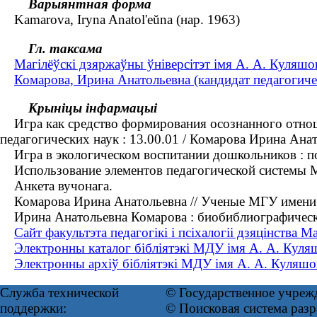
Варыянтная форма
Kamarova, Iryna Anatol'eŭna (нар. 1963)
Гл. таксама
Магілёўскі дзяржаўны ўніверсітэт імя А. А. Куляшова
Комарова, Ирина Анатольевна (кандидат педагогичес
Крыніцы інфармацыі
Игра как средство формирования осознанного отношен
педагогических наук : 13.00.01 / Комарова Ирина Ана
Игра в экологическом воспитании дошкольников : пос
Использование элементов педагогической системы М.
Анкета вучонага.
Комарова Ирина Анатольевна // Ученые МГУ имени А
Ирина Анатольевна Комарова : биобиблиографический
Сайт факультэта педагогікі і псіхалогіі дзяцінства 
Электронны каталог бібліятэкі МДУ імя А. А. Куля
Электронны архіў бібліятэкі МДУ імя А. А. Куляшо
Служба технической
© Государственное учреж
поддержки:
© Поисковая система раз