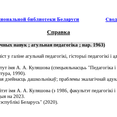
Справка
ных навук ; агульная педагогіка ; нар. 1963)
т у галіне агульнай педагогікі, гісторыі педагогікі і 
 імя А. А. Куляшова (спецыяльнасцьь "Педагогіка і п
тура, 1990).
 дзейнасць дашкольнікаў; праблемы экалагічнай адука
 імя А. А. Куляшова (з 1986, факультэт педагогікі і п
цыя на 2023.
спублікі Беларусь" (2020).