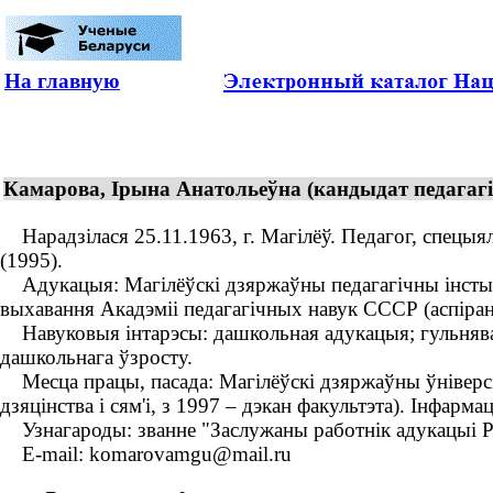
На главную
Камарова, Ірына Анатольеўна (кандыдат педагагіч
Нарадзілася 25.11.1963, г. Магілёў. Педагог, спецыяліс
(1995).
Адукацыя: Магілёўскі дзяржаўны педагагічны інстытут
выхавання Акадэміі педагагічных навук СССР (аспіран
Навуковыя інтарэсы: дашкольная адукацыя; гульнявая
дашкольнага ўзросту.
Месца працы, пасада: Магілёўскі дзяржаўны ўніверсітэт
дзяцінства і сям'і, з 1997 – дэкан факультэта). Інфарма
Узнагароды: званне "Заслужаны работнік адукацыі Рэ
Е-mail: komarovamgu@mail.ru