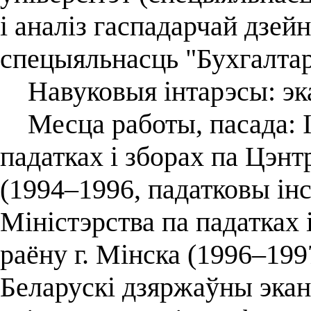
і аналіз гаспадарчай дзейн
спецыяльнасць "Бухгалтарс
Навуковыя інтарэсы: эка
Месца работы, пасада: І
падатках і зборах па Цэнт
(1994–1996, падатковы інс
Міністэрства па падатках
раёну г. Мінска (1996–199
Беларускі дзяржаўны экана