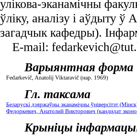
улікова-эканамічны факуль
ўліку, аналізу і аўдыту ў 
загадчык кафедры). Інфар
E-mail: fedarkevich@tut
Варыянтная форма
Fedarkevič, Anatolij Viktaravič (нар. 1969)
Гл. таксама
Беларускі дзяржаўны эканамічны ўніверсітэт (Мінск
Федоркевич, Анатолий Викторович (кандидат эконом
Крыніцы інфармацы