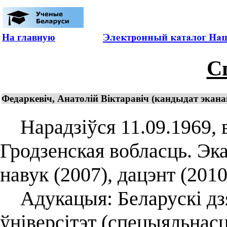
На главную
С
Федаркевіч, Анатолій Віктаравіч (кандыдат экана
Нарадзіўся 11.09.1969, в.
Гродзенская вобласць. Эк
навук (2007), дацэнт (2010
Адукацыя: Беларускі дз
ўніверсітэт (спецыяльнасц