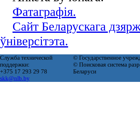
Фатаграфія.
Сайт Беларускага дзярж
ўніверсітэта.
Служба технической
© Государственное учреж
поддержки:
© Поисковая система ра
+375 17 293 29 78
Беларуси
skk@nlb.by