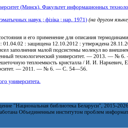
верситет (Минск). Факультет информационных технол
эматычных навук ; фізіка ; нар. 1971)
(на другом языке
остояния и его применение для описания термодинами
 : 01.04.02 : защищена 12.10.2012 : утверждена 28.11
ел заполнения малой подсистемы молекул во внешнем 
венный технологический университет. — 2013. — № 6.
еточную теплоемкость кристалла / И. И. Наркевич, Е.
рситет. — 2011. — № 6. — С. 54—56.
ого университета.
дение "Национальная библиотека Беларуси", 2015-202
работана Объединенным институтом проблем информа