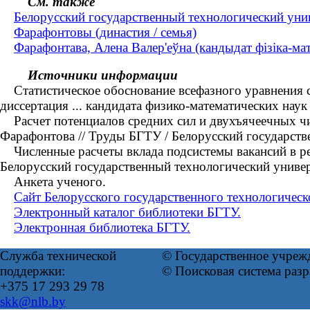
См. также
Белорусский государственный технологический уни
Фарафонтовы (династия / семья)
Фарафонтава, Алена Валер'еўна (кандыдат фізіка-мат
Источники информации
Статистическое обоснование всефазного уравнения с
диссертация ... кандидата физико-математических наук
Расчет потенциалов средних сил и двухъячеечных чис
Фарафонтова // Труды БГТУ / Белорусский государст
Численные расчеты вклада подсистемы вакансий в реш
Белорусский государственный технологический униве
Анкета ученого.
Сайт Белорусского государственного технологическ
Электронный каталог библиотеки БГТУ.
Электронная библиотека БГТУ.
Служба технической
© Государственное учреж
поддержки:
© Поисковая система раз
+375 17 293 29 78
skk@nlb.by