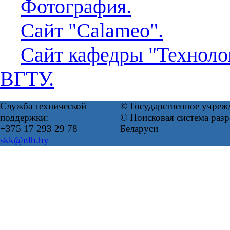
Фотография.
Сайт "Calameo".
Сайт кафедры "Техноло
ВГТУ.
Служба технической
© Государственное учреж
поддержки:
© Поисковая система ра
+375 17 293 29 78
Беларуси
skk@nlb.by