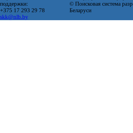
поддержки:
© Поисковая система ра
+375 17 293 29 78
Беларуси
skk@nlb.by