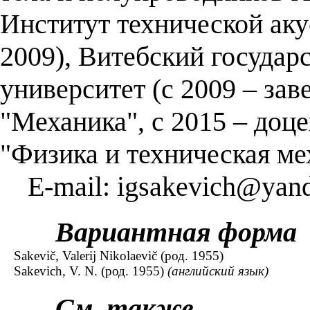
Институт технической ак
2009), Витебский государ
университет (с 2009 – за
"Механика", с 2015 – доц
"Физика и техническая ме
E-mail: igsakevich@yand
Вариантная форма
Sakevič, Valerij Nikolaevič (род. 1955)
Sakevich, V. N. (род. 1955)
(английский язык)
См. также