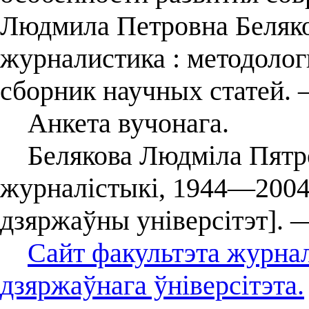
Людмила Петровна Беляко
журналистика : методолог
сборник научных статей.
Анкета вучонага.
Белякова Людміла Пятроў
журналістыкі, 1944—2004 :
дзяржаўны універсітэт]. 
Сайт факультэта журнал
дзяржаўнага ўніверсітэта.