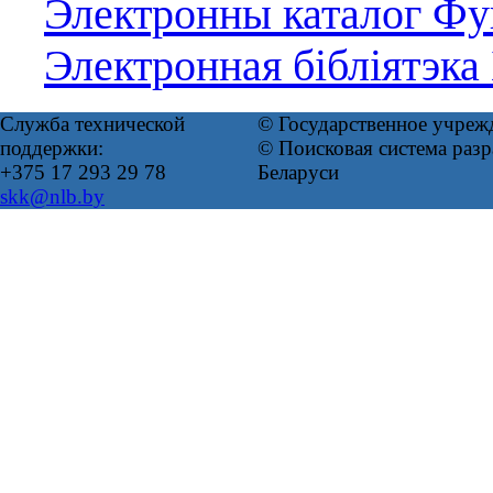
Электронны каталог Фун
Электронная бібліятэка
Служба технической
© Государственное учреж
поддержки:
© Поисковая система ра
+375 17 293 29 78
Беларуси
skk@nlb.by