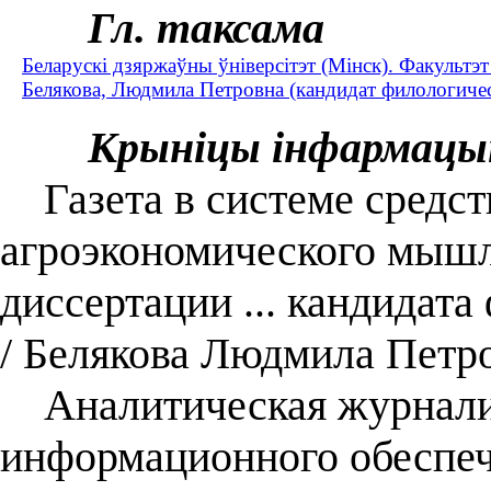
Гл. таксама
Беларускі дзяржаўны ўніверсітэт (Мінск). Факультэт
Белякова, Людмила Петровна (кандидат филологическ
Крыніцы інфармацы
Газета в системе средст
агроэкономического мышл
диссертации ... кандидата
/ Белякова Людмила Петр
Аналитическая журналис
информационного обеспеч