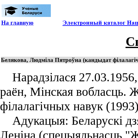
На главную
С
Белякова, Людміла Пятроўна (кандыдат філалагічн
Нарадзілася 27.03.1956, 
раён, Мінская вобласць. 
філалагічных навук (1993)
Адукацыя: Беларускі дзяр
Леніна (спецыяльнасць "Ж