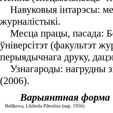
Навуковыя інтарэсы: мет
журналістыкі.
Месца працы, пасада: Б
ўніверсітэт (факультэт жу
перыядычнага друку, дацэ
Узнагароды: нагрудны зн
(2006).
Варыянтная форма
Belâkova, Lûdmila Pâtroŭna (нар. 1956)