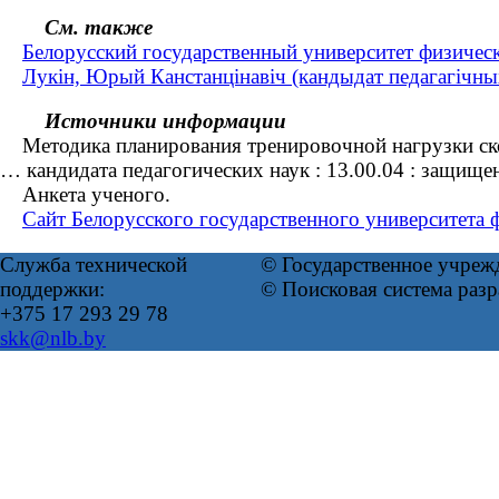
См. также
Белорусский государственный университет физичес
Лукін, Юрый Канстанцінавіч (кандыдат педагагічных н
Источники информации
Методика планирования тренировочной нагрузки скор
… кандидата педагогических наук : 13.00.04 : защищ
Анкета ученого.
Сайт Белорусского государственного университета 
Служба технической
© Государственное учреж
поддержки:
© Поисковая система раз
+375 17 293 29 78
skk@nlb.by