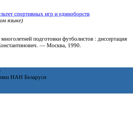
льтет спортивных игр и единоборств
гом языке)
многолетней подготовки футболистов : диссертация
 Константинович. — Москва, 1990.
6
тики НАН Беларуси