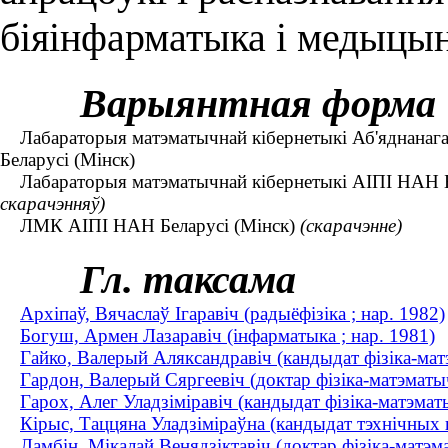
біяінфарматыка і медыцын
Варыянтная форма
Лабараторыя матэматычнай кібернетыкі Аб'яднанага 
Беларусі (Мінск)
Лабараторыя матэматычнай кібернетыкі АІПІ НАН Б
скарачэнняў)
ЛМК АІПІ НАН Беларусі (Мінск)
(скарачэнне)
Гл. таксама
Архіпаў, Вячаслаў Ігаравіч (радыёфізіка ; нар. 1982)
Богуш, Армен Лазаравіч (інфарматыка ; нар. 1981)
Гайко, Валерый Аляксандравіч (кандыдат фізіка-мат
Гардон, Валерый Сяргеевіч (доктар фізіка-матэмат
Гарох, Алег Уладзіміравіч (кандыдат фізіка-матэмат
Кірыс, Таццяна Уладзіміраўна (кандыдат тэхнічных н
Ламбін, Мікалай Венядзіктавіч (доктар фізіка-мат