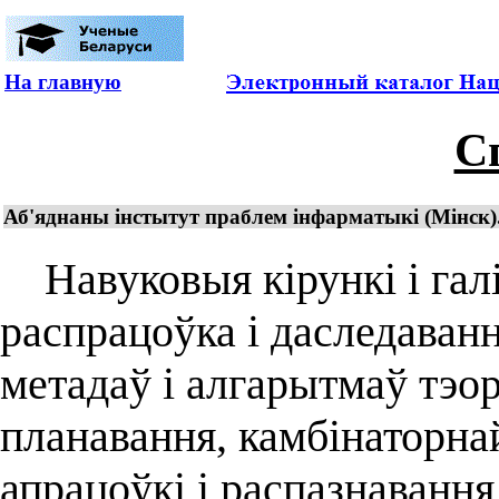
На главную
С
Аб'яднаны інстытут праблем інфарматыкі (Мінск
Навуковыя кірункі і гал
распрацоўка і даследаван
метадаў і алгарытмаў тэор
планавання, камбінаторнай
апрацоўкі і распазнавання