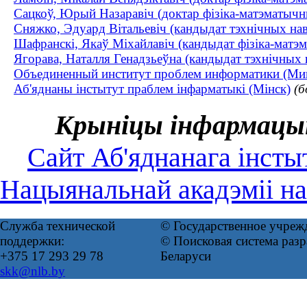
Сацкоў, Юрый Назаравіч (доктар фізіка-матэматычны
Сняжко, Эдуард Вітальевіч (кандыдат тэхнічных наву
Шафранскі, Якаў Міхайлавіч (кандыдат фізіка-матэм
Ягорава, Наталля Генадзьеўна (кандыдат тэхнічных н
Объединенный институт проблем информатики (Мин
Аб'яднаны інстытут праблем інфарматыкі (Мінск)
(б
Крыніцы інфармацы
Сайт Аб'яднанага інсты
Нацыянальнай акадэміі на
Служба технической
© Государственное учреж
поддержки:
© Поисковая система ра
+375 17 293 29 78
Беларуси
skk@nlb.by