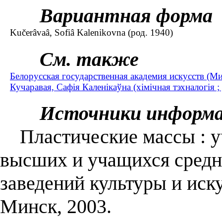
Вариантная форма
Kučerâvaâ, Sofiâ Kalenikovna (род. 1940)
См. также
Белорусская государственная академия искусств (Ми
Кучаравая, Сафія Каленікаўна (хімічная тэхналогія ;
Источники информ
Пластические массы : уч
высших и учащихся сред
заведений культуры и иску
Минск, 2003.