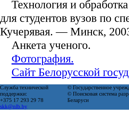
Технология и обработка 
для студентов вузов по сп
Кучерявая. — Минск, 200
Анкета ученого.
Фотография.
Сайт Белорусской госуд
Служба технической
© Государственное учреж
поддержки:
© Поисковая система ра
+375 17 293 29 78
Беларуси
skk@nlb.by