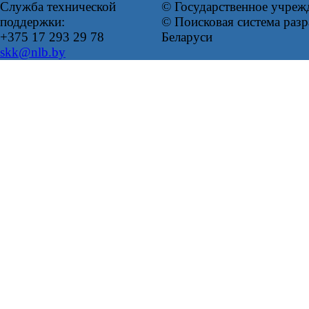
Служба технической
© Государственное учреж
поддержки:
© Поисковая система ра
+375 17 293 29 78
Беларуси
skk@nlb.by