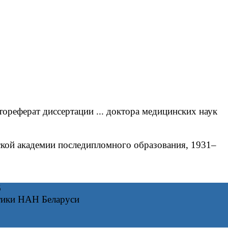
реферат диссертации ... доктора медицинских наук
кой академии последипломного образования, 1931–
6
тики НАН Беларуси