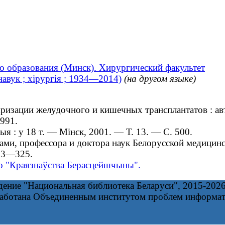
о образования (Минск). Хирургический факультет
авук ; хірургія ; 1934—2014)
(на другом языке)
зации желудочного и кишечных трансплантатов : авто
991.
 : у 18 т. — Мінск, 2001. — Т. 13. — С. 500.
и, профессора и доктора наук Белорусской медицинс
23—325.
го "Краязнаўства Берасцейшчыны".
дение "Национальная библиотека Беларуси", 2015-202
работана Объединенным институтом проблем информа