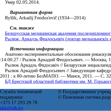
Умер 02.05.2014.
Вариантная форма
Rylûk, Arkadij Feodos'evič (1934—2014)
См. также
Белорусская медицинская академия последипломног
Рылюк, Аркадзь Феадосьевіч (доктар медыцынскіх н
Источники информации
Анатомо-экспериментальные обоснования реваскуляри
:14.00.27 / Рылюк Аркадий Феодосьевич. — Москва, 1
Рылюк Аркадзь Фядосавіч // Беларуская энцыклапедыя
Рылюк Аркадий Феодосьевич // Заведующие кафедрам
2011 : к 80-летию БелМАПО. — Минск, 2011. — С. 3
БД Брестской областной библиотеки им. М. Горько
Служба технической
© Государственное учреж
поддержки:
© Поисковая система раз
+375 17 293 29 78
skk@nlb.by