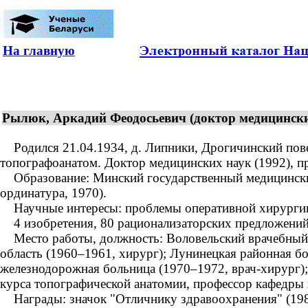
На главную
Рылюк, Аркадий Феодосьевич (доктор медицински
Родился 21.04.1934, д. Липники, Дрогичинский повет
топографоанатом. Доктор медицинских наук (1992), п
Образование: Минский государственный медицинский 
ординатура, 1970).
Научные интересы: проблемы оперативной хирургии 
4 изобретения, 80 рационализаторских предложений
Место работы, должность: Воловельский врачебный 
область (1960–1961, хирург); Лунинецкая районная б
железнодорожная больница (1970–1972, врач-хирург);
курса топографической анатомии, профессор кафедры 
Награды: значок "Отличнику здравоохранения" (1982