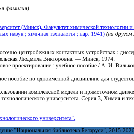
ья фамилия)
ерситет (Минск). Факультет химической технологии и
х навук ; хімічная тэхналогія ; нар. 1941)
(на другом 
чно-центробежных контактных устройствах : диссертац
сельская Людмила Викторовна. — Минск, 1974.
ое проектирование : учебное пособие / А. И. Вилькоц
е пособие по одноименной дисциплине для студентов с
ьзовании комплексной модели и прямоточном движении 
о технологического университета. Серия 3, Химия и т
хнологического университета".
дение "Национальная библиотека Беларуси", 2015-202