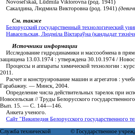
Novosel'skaâ, Lûdmila Viktorovna (род. 1941)
Сакалдина, Людмила Викторовна (род. 1941)
(девич
См. также
Белорусский государственный технологический унив
Навасельская, Людміла Віктараўна (кандыдат тэхнічны
Источники информации
Исследование гидродинамики и массообмена в прямото
защищена 13.03.1974 : утверждена 30.10.1974 / Ново
Процессы и аппараты химической технологии : курсов
2011.
Расчет и конструирование машин и агрегатов : учебно
Гарабажиу. — Минск, 2004.
Определение числа действительных тарелок при испол
Новосельская // Труды Белорусского государственног
Вып. 15. — С. 144—146.
Анкета ученого.
Сайт "Википедия Белорусского государственного те
Служба технической
© Государственное учреж